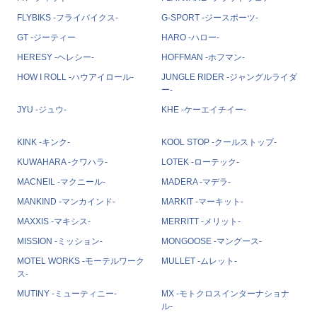
FLYBIKS -フライバイクス-
G-SPORT -ジースポーツ-
GT -ジーティー
HARO -ハロー-
HERESY -ヘレシー-
HOFFMAN -ホフマン-
HOW I ROLL -ハウアイロール-
JUNGLE RIDER -ジャングルライダ
ー-
JYU -ジュウ-
KHE -ケーエイチイー-
KINK -キンク-
KOOL STOP -クールストップ-
KUWAHARA -クワハラ-
LOTEK -ローテック-
MACNEIL -マクニール-
MADERA -マデラ-
MANKIND -マンカインド-
MARKIT -マーキット-
MAXXIS -マキシス-
MERRITT -メリット-
MISSION -ミッション-
MONGOOSE -マングース-
MOTEL WORKS -モーテルワーク
MULLET -ムレット-
ス-
MUTINY -ミューティニー-
MX -モトクロスインターナショナ
ル-