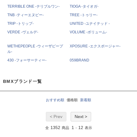
TERRIBLE ONE -テリブルワン-
TIOGA -タイオガ-
TNB -ティーエヌビー-
TREE -トゥリー-
TRIP -トリップ-
UNITED -ユナイテッド -
VERDE -ヴェルデ-
VOLUME -ボリューム-
WETHEPEOPLE -ウィーザピープ
XPOSURE -エクスポージャー-
ル-
430 -フォーサーティー-
059BRAND
BMXブランド一覧
おすすめ順
価格順
新着順
< Prev
Next >
1352
1
12
全
商品
-
表示