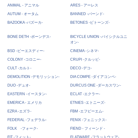
ANIMAL - アニマル
ARES - アーレス
AUTUM - オータム
BANNED -バーンド-
BAZOOKA -バズーカ-
BETONES -ビトーンズ-
BONE DETH -ボーンデス-
BICYCLE UNION -バイシクルユニ
オン-
BSD -ビーエスディー-
CINEMA -シネマ-
COLONY -コロニー-
CRUPI -クルッピ-
CULT -カルト-
DECO -デコ-
DEMOLITION -デモリッション-
DIA COMPE -ダイアコンペ-
DUO -デュオ-
DURCUS ONE -ダーカスワン-
EASTERN -イースタン-
ECLAT -エクラー-
EMERICA - エメリカ
ETNIES -エトニーズ-
EZRA -エズラ-
FBM -エフビーエム-
FEDERAL -フェデラル-
FENIX -フェニックス-
FOLK -フォーク-
FIEND - フィーンド -
FIT -フィット-
FLATWARE -フラットウェア-