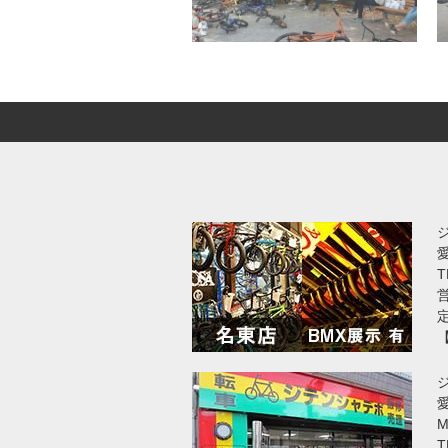
T
営
愛
T