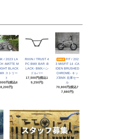
NK / 2023 LA
RIXIN / TRUST 4
FIT / 202
H -MATTE M
PC BMX BAR -B
3 MISFIT 14 -CA
IGHT BLACK
LACK- BMXハン
IDEN BRUSHED
BMX ストリー
ドルバー
CHROME- キッ
ト
17,500円(税込1
ズBMX 在庫セー
,000円(税込6
9,250円)
ル
8,200円)
70,800円(税込7
7,880円)