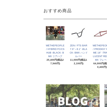
おすすめ商品
WETHEPEOPLE
ZEN / FTS BAR
WETHEPEO
/ HYBRID FC/CS
7.6”～8.1” -BLA
/ PRODIGY 
HUB -BLACK- B
CK- BMX ハンド
ME 18" -TR
MX リアハブ
ルバー
LUCENT RED
25,400円(税込2
11,000円(税込1
MX フレー
7,940円)
2,100円)
64,000円(
0,400円)