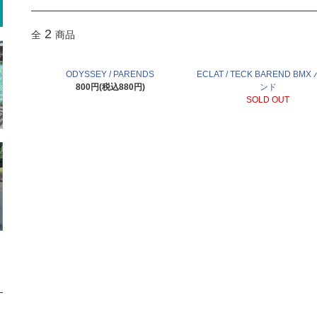
2
全
商品
ODYSSEY / PARENDS
ECLAT / TECK BAREND BM
800円(税込880円)
ンド
SOLD OUT