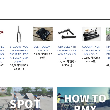
PLE
SHADOW / VUL
CULT / DELUX T
ODYSSEY / TH
COLONY / VEN
KI
FRA
TUS FEATHERW
OOL KIT
UNDERBOLT CR
ATOR CRANK B
UNC
ANS
EIGHT ADJ FOR
8,000円(税込8,8
ANKS BMXクラ
MXクランク
IDN
- B
K -BLACK- BMX
00円)
ンク
36,182円(税込3
- 
ム
フォーク
35,000円(税込3
9,800円)
税込7
36,000円(税込3
8,500円)
62
9,600円)