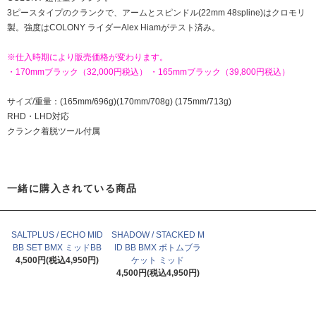
3ピースタイプのクランクで、アームとスピンドル(22mm 48spline)はクロモリ
製。強度はCOLONY ライダーAlex Hiamがテスト済み。
※仕入時期により販売価格が変わります。
・170mmブラック（32,000円税込） ・165mmブラック（39,800円税込）
サイズ/重量：(165mm/696g)(170mm/708g) (175mm/713g)
RHD・LHD対応
クランク着脱ツール付属
一緒に購入されている商品
SALTPLUS / ECHO MID
SHADOW / STACKED M
BB SET BMX ミッドBB
ID BB BMX ボトムブラ
4,500円(税込4,950円)
ケット ミッド
4,500円(税込4,950円)