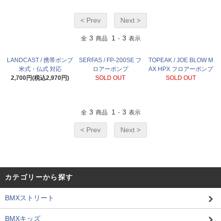
< Prev
Next >
3
1
3
全
商品
-
表示
LANDCAST / 携帯ポンプ
SERFAS / FP-200SE フ
TOPEAK / JOE BLOW M
米式・仏式 対応
ロアーポンプ
AX HPX フロアーポンプ
2,700円(税込2,970円)
SOLD OUT
SOLD OUT
3
1
3
全
商品
-
表示
< Prev
Next >
カテゴリーから探す
BMXストリート
BMXキッズ