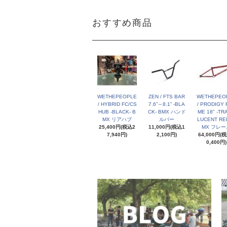
おすすめ商品
WETHEPEOPLE
ZEN / FTS BAR
WETHEPEO
/ HYBRID FC/CS
7.6”～8.1” -BLA
/ PRODIGY 
HUB -BLACK- B
CK- BMX ハンド
ME 18" -TR
MX リアハブ
ルバー
LUCENT RED
25,400円(税込2
11,000円(税込1
MX フレー
7,940円)
2,100円)
64,000円(
0,400円)