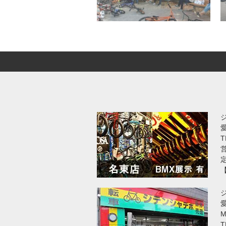
T
営
愛
T