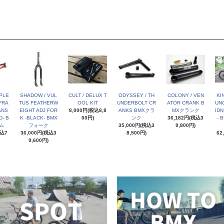
PLE
SHADOW / VUL
CULT / DELUX T
ODYSSEY / TH
COLONY / VEN
KI
FRA
TUS FEATHERW
OOL KIT
UNDERBOLT CR
ATOR CRANK B
UNC
ANS
EIGHT ADJ FOR
8,000円(税込8,8
ANKS BMXクラ
MXクランク
IDN
- B
K -BLACK- BMX
00円)
ンク
36,182円(税込3
- 
ム
フォーク
35,000円(税込3
9,800円)
税込7
36,000円(税込3
8,500円)
62
9,600円)