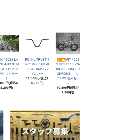
NK / 2023 LA
RIXIN / TRUST 4
FIT / 202
H -MATTE M
PC BMX BAR -B
3 MISFIT 14 -CA
IGHT BLACK
LACK- BMXハン
IDEN BRUSHED
BMX ストリー
ドルバー
CHROME- キッ
ト
17,500円(税込1
ズBMX 在庫セー
,000円(税込6
9,250円)
ル
8,200円)
70,800円(税込7
7,880円)