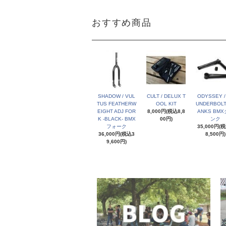
おすすめ商品
SHADOW / VUL
CULT / DELUX T
ODYSSEY /
TUS FEATHERW
OOL KIT
UNDERBOLT
EIGHT ADJ FOR
8,000円(税込8,8
ANKS BM
K -BLACK- BMX
00円)
ンク
フォーク
35,000円(
36,000円(税込3
8,500円)
9,600円)