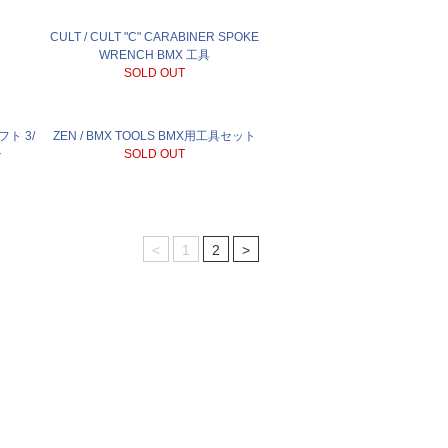
CULT / CULT "C" CARABINER SPOKE
WRENCH BMX 工具
SOLD OUT
フト 3/
ZEN / BMX TOOLS BMX用工具セット
チ
SOLD OUT
<
1
2
>