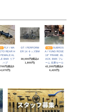
FLY / MA
GT / PERFORM
SUBROS
ETO REAR H
ER 14 キッズBM
A / YUNG ROSE
 FEMALE AL
X
18" FRAME -BL
LE BMX リア
38,000円(税込4
ACK- BMX フレ
ハブ
1,800円)
ーム 在庫セール
,700円(税込5
42,200円(税込4
4,670円)
6,420円)