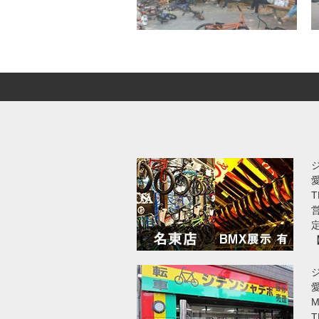
T
営
愛
T