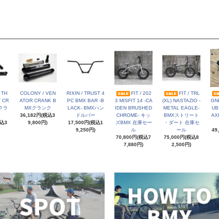
 TH
COLONY / VEN
RIXIN / TRUST 4
FIT / 202
FIT / TRL
 CR
ATOR CRANK B
PC BMX BAR -B
3 MISFIT 14 -CA
(XL) NASTAZIO -
GN
Xクラ
MXクランク
LACK- BMXハン
IDEN BRUSHED
METAL EAGLE-
UB
36,182円(税込3
ドルバー
CHROME- キッ
BMXストリート
AX
税込3
9,800円)
17,500円(税込1
ズBMX 在庫セー
・ダート 在庫セ
9,250円)
ル
ール
49
70,800円(税込7
75,000円(税込8
7,880円)
2,500円)