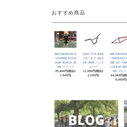
おすすめ商品
WETHEPEOPLE
ZEN / FTS BAR
WETHEPEO
/ HYBRID FC/CS
7.6”～8.1” -BLA
/ PRODIGY 
HUB -BLACK- B
CK- BMX ハンド
ME 18" -TR
MX リアハブ
ルバー
LUCENT RED
25,400円(税込2
11,000円(税込1
MX フレー
7,940円)
2,100円)
64,000円(
0,400円)