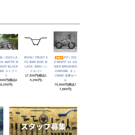
NK / 2023 LA
RIXIN / TRUST 4
FIT / 202
H -MATTE M
PC BMX BAR -B
3 MISFIT 14 -CA
IGHT BLACK
LACK- BMXハン
IDEN BRUSHED
BMX ストリー
ドルバー
CHROME- キッ
ト
17,500円(税込1
ズBMX 在庫セー
,000円(税込6
9,250円)
ル
8,200円)
70,800円(税込7
7,880円)