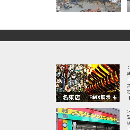
T
営
愛
T