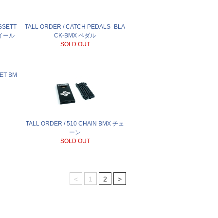
SSETT
TALL ORDER / CATCH PEDALS -BLA
ホイール
CK-BMX ペダル
SOLD OUT
ET BM
TALL ORDER / 510 CHAIN BMX チェ
ーン
SOLD OUT
<
1
2
>