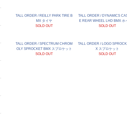
TALL ORDER / REILLY PARK TIRE B
TALL ORDER / DYNAMICS CA
MX タイヤ
E REAR WHEEL LHD BMX 
SOLD OUT
SOLD OUT
TALL ORDER / SPECTRUM CHROM
TALL ORDER / LOGO SPROCK
OLY SPROCKET BMX スプロケット
X スプロケット
SOLD OUT
SOLD OUT