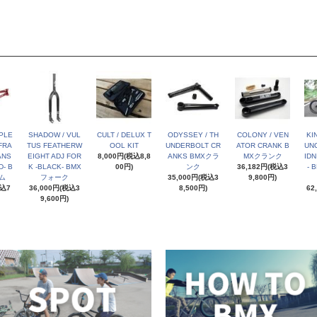
PLE
SHADOW / VUL
CULT / DELUX T
ODYSSEY / TH
COLONY / VEN
KI
FRA
TUS FEATHERW
OOL KIT
UNDERBOLT CR
ATOR CRANK B
UNC
ANS
EIGHT ADJ FOR
8,000円(税込8,8
ANKS BMXクラ
MXクランク
IDN
- B
K -BLACK- BMX
00円)
ンク
36,182円(税込3
- 
ム
フォーク
35,000円(税込3
9,800円)
税込7
36,000円(税込3
8,500円)
62
9,600円)