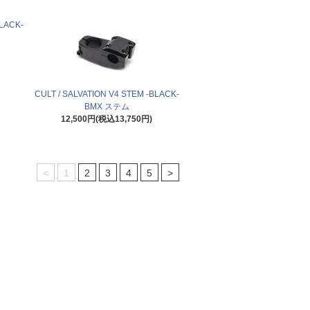
LACK-
CULT / SALVATION V4 STEM -BLACK-
BMX ステム
12,500円(税込13,750円)
<
1
2
3
4
5
>