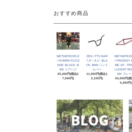
おすすめ商品
WETHEPEOPLE
ZEN / FTS BAR
WETHEPEO
/ HYBRID FC/CS
7.6”～8.1” -BLA
/ PRODIGY 
HUB -BLACK- B
CK- BMX ハンド
ME 18" -TR
MX リアハブ
ルバー
LUCENT RED
25,400円(税込2
11,000円(税込1
MX フレー
7,940円)
2,100円)
64,000円(
0,400円)