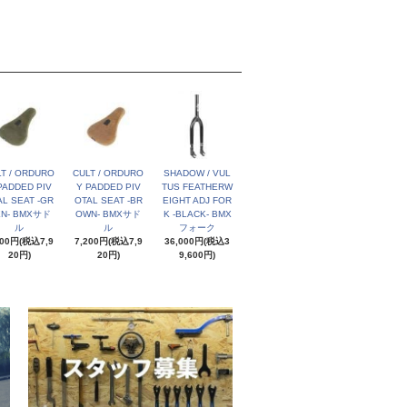
T / ORDURO
CULT / ORDURO
SHADOW / VUL
PADDED PIV
Y PADDED PIV
TUS FEATHERW
AL SEAT -GR
OTAL SEAT -BR
EIGHT ADJ FOR
EN- BMXサド
OWN- BMXサド
K -BLACK- BMX
ル
ル
フォーク
200円(税込7,9
7,200円(税込7,9
36,000円(税込3
20円)
20円)
9,600円)