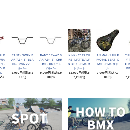
PLE
RANT / SWAY B
RANT / SWAY B
KINK / 2023 CU
ANIMAL / LUV P
CUL
FRA
AR 7.5～8” -BLA
AR 7.5～8” -CHR
RB -MATTE ALP
IVOTAL SEAT -C
Y 
ANS
CK- BMXハンド
OME- BMXハン
S BLUE- BMX ス
AMO- BMX サド
OT
- B
ルバー
ドルバー
トリート
ル
E
ム
8,000円(税込8,8
9,000円(税込9,9
52,000円(税込5
7,000円(税込7,7
税込7
00円)
00円)
7,200円)
00円)
7,