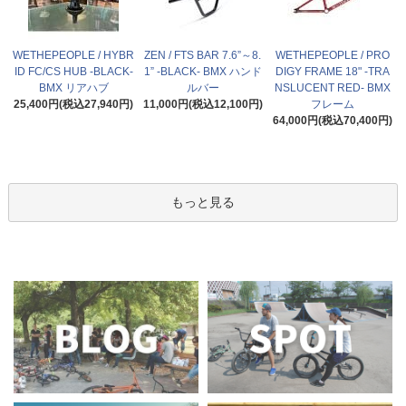
WETHEPEOPLE / HYBR
ZEN / FTS BAR 7.6”～8.
WETHEPEOPLE / PRO
ID FC/CS HUB -BLACK-
1” -BLACK- BMX ハンド
DIGY FRAME 18" -TRA
BMX リアハブ
ルバー
NSLUCENT RED- BMX
25,400円(税込27,940円)
11,000円(税込12,100円)
フレーム
64,000円(税込70,400円)
もっと見る