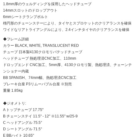
1.8mm厚のウェルディングを採用したヘッドチューブ
14mmスロットのドロップアウト
6mmシートクランプボルト
楕円形のチェーンステーにより、タイヤとスプロケットのクリアランスを確保
ワイドなリアトライアングルにより、2.4インチタイヤのクリアランスを確保
◆フレーム詳細
カラー BLACK, WHITE, TRANSLUCENT RED
チューブ 日本製4130クロモリバテッドチューブ
ヘッドチューブ 熱処理済CNC加工、110mm
ドロップエンド CNC加工、5mm厚、4130クロモリ製、熱処理済、チェーンテ
ンショナー内蔵
BB SPANISH、74mm幅、熱処理済CNC加工
ブレーキ台座 P3リムーバブル台座 ※別売
重量 1.85kg
◆ジオメトリ:
A トップチューブ 17.75"
B チェーンステイ 11.5" - 12" ※11.55" w/25-9
C ヘッドアングル 75.5°
D シートアングル 71.5°
E BBハイト 10.65"