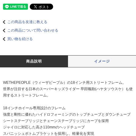
この商品を友達に教える
この商品について問い合わせる
買い物を続ける
商品説明
イメージ
WETHEPEOPLE（ウィーザピープル）の18インチ用ストリートフレーム。
世界が注目する日本のスーパーキッズライダー 早田颯助(ハヤタソウスケ）も使
用するストリートフレーム。
18インチホイール専用設計のフレーム
強度と剛性に優れたハイドロフォーミングのトップチューブとダウンチューブ
シートステーブリッジとチェーンステーブリッジにカーブを採用
ジャイロに対応した高さ110mmのヘッドチューブ
スパニッシュボトムブラケットを採用し、軽量化を実現