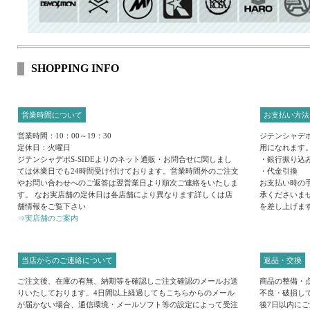
SHOPPING INFO
営業時間について
お支払い方法
営業時間：10：00～19：30
ジテンシャデポ
定休日：火曜日
用になれます
ジテンシャデポS-SIDEよりのネット通販・お問合せに関しまし
・銀行振り込
ては休業日でも24時間受け付けております。営業時間外のご注文
・代金引換
やお問い合わせへのご返答は翌営業日より順次ご連絡をいたしま
お支払い時の
す。 なお実店舗の定休日は各店舗により異なります詳しくは店
承くださいま
舗情報をご覧下さい
を差し上げま
⇒実店舗のご案内
当店からのご連絡について
返品・交換
ご注文後、在庫の有無、納期等を確認しご注文確認のメールお送
商品の整備・
りいたしております。4日間以上経過してもこちらからのメール
不良・破損し
が届かない場合、通信環境・メールソフト等の設定によって受注
後7日以内に