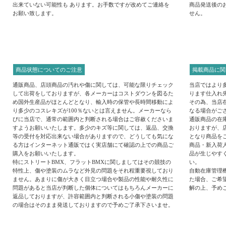
出来ていない可能性も あります。お手数ですが改めてご連絡を
商品発送後の
お願い致します。
せん。
商品状態についてのご注意
掲載商品に関
通販商品、店頭商品の汚れや傷に関しては、可能な限りチェック
当店ではより
して出荷をしておりますが、各メーカーはコストダウンを図るた
ります仕入れ
め国外生産品がほとんどとなり、輸入時の保管や長時間移動によ
その為、当店
り多少のコスレキズが100％ないとは言えません。メーカーなら
なる場合がご
びに当店で、通常の範囲内と判断される場合はご容赦くださいま
通販商品の在
すようお願いいたします。多少のキズ等に関しては、返品、交換
おりますが、
等の受付を対応出来ない場合がありますので、どうしても気にな
となり商品を
る方はインターネット通販ではく実店舗にて確認の上での商品ご
商品・新入荷
購入をお願いいたします。
品が生じやす
特にストリートBMX、フラットBMXに関しましてはその競技の
い。
特性上、傷や塗装のムラなど外見の問題をそれ程重要視しており
自動在庫管理
ません。あまりに傷が大きく目立つ場合や製品の性能や耐久性に
た場合、ご希
問題があると当店が判断した個体についてはもちろんメーカーに
解の上、予め
返品しておりますが、許容範囲内と判断される小傷や塗装の問題
の場合はそのまま発送しておりますので予めご了承下さいませ。