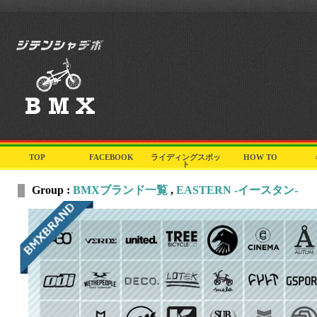
TOP
FACEBOOK
ライディングスポッ
HOW TO
ト
Group :
BMXブランド一覧
,
EASTERN -イースタン-