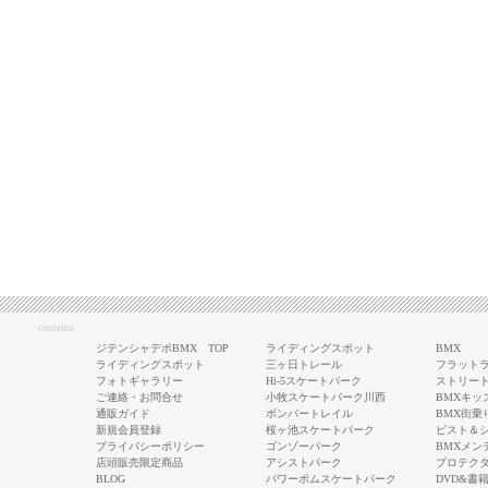
contents
ジテンシャデポBMX TOP
ライディングスポット
BMX
ライディングスポット
三ヶ日トレール
フラットラ
フォトギャラリー
Hi-5スケートパーク
ストリート
ご連絡・お問合せ
小牧スケートパーク川西
BMXキッ
通販ガイド
ボンバートレイル
BMX街乗
新規会員登録
桜ヶ池スケートパーク
ピスト＆
プライバシーポリシー
ゴンゾーパーク
BMXメン
店頭販売限定商品
アシストパーク
プロテク
BLOG
パワーボムスケートパーク
DVD&書