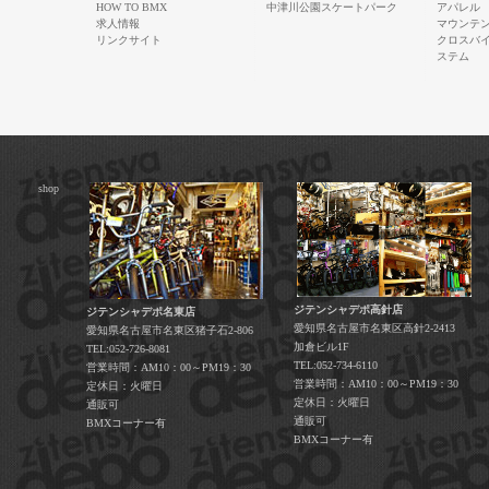
HOW TO BMX
中津川公園スケートパーク
アパレル
求人情報
マウンテ
リンクサイト
クロスバ
ステム
shop
ジテンシャデポ高針店
ジテンシャデポ名東店
愛知県名古屋市名東区高針2-2413
愛知県名古屋市名東区猪子石2-806
加倉ビル1F
TEL:052-726-8081
TEL:052-734-6110
営業時間：AM10：00～PM19：30
営業時間：AM10：00～PM19：30
定休日：火曜日
定休日：火曜日
通販可
通販可
BMXコーナー有
BMXコーナー有