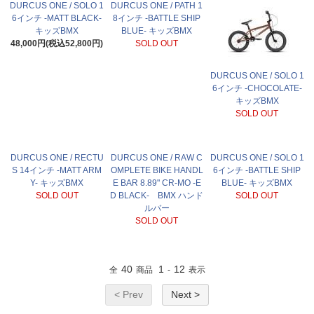
DURCUS ONE / SOLO 1
DURCUS ONE / PATH 1
6インチ -MATT BLACK-
8インチ -BATTLE SHIP
キッズBMX
BLUE- キッズBMX
48,000円(税込52,800円)
SOLD OUT
DURCUS ONE / SOLO 1
6インチ -CHOCOLATE-
キッズBMX
SOLD OUT
DURCUS ONE / RECTU
DURCUS ONE / RAW C
DURCUS ONE / SOLO 1
S 14インチ -MATT ARM
OMPLETE BIKE HANDL
6インチ -BATTLE SHIP
Y- キッズBMX
E BAR 8.89" CR-MO -E
BLUE- キッズBMX
SOLD OUT
D BLACK- BMX ハンド
SOLD OUT
ルバー
SOLD OUT
40
1
12
全
商品
-
表示
< Prev
Next >