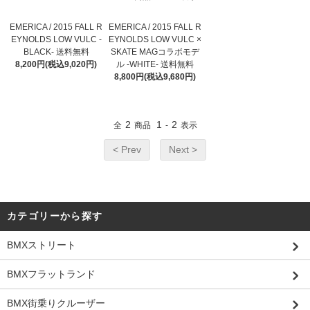
EMERICA / 2015 FALL R
EMERICA / 2015 FALL R
EYNOLDS LOW VULC -
EYNOLDS LOW VULC ×
BLACK- 送料無料
SKATE MAGコラボモデ
8,200円(税込9,020円)
ル -WHITE- 送料無料
8,800円(税込9,680円)
2
1
2
全
商品
-
表示
< Prev
Next >
カテゴリーから探す
BMXストリート
BMXフラットランド
BMX街乗りクルーザー