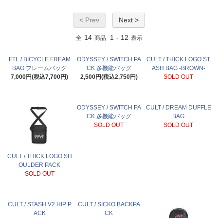
< Prev
Next >
14
1
12
全
商品
-
表示
FTL / BICYCLE FREAM
ODYSSEY / SWITCH PA
CULT / THICK LOGO ST
BAG フレームバッグ
CK 多機能バッグ
ASH BAG -BROWN-
7,000円(税込7,700円)
2,500円(税込2,750円)
SOLD OUT
ODYSSEY / SWITCH PA
CULT / DREAM DUFFLE
CK 多機能バッグ
BAG
SOLD OUT
SOLD OUT
CULT / THICK LOGO SH
OULDER PACK
SOLD OUT
CULT / STASH V2 HIP P
CULT / SICKO BACKPA
ACK
CK