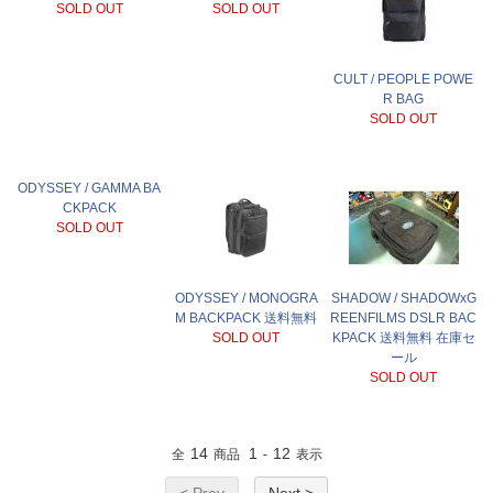
SOLD OUT
SOLD OUT
CULT / PEOPLE POWE
R BAG
SOLD OUT
ODYSSEY / GAMMA BA
CKPACK
SOLD OUT
ODYSSEY / MONOGRA
SHADOW / SHADOWxG
M BACKPACK 送料無料
REENFILMS DSLR BAC
SOLD OUT
KPACK 送料無料 在庫セ
ール
SOLD OUT
14
1
12
全
商品
-
表示