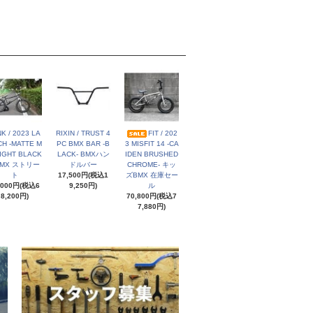
NK / 2023 LA
RIXIN / TRUST 4
FIT / 202
H -MATTE M
PC BMX BAR -B
3 MISFIT 14 -CA
IGHT BLACK
LACK- BMXハン
IDEN BRUSHED
BMX ストリー
ドルバー
CHROME- キッ
ト
17,500円(税込1
ズBMX 在庫セー
,000円(税込6
9,250円)
ル
8,200円)
70,800円(税込7
7,880円)