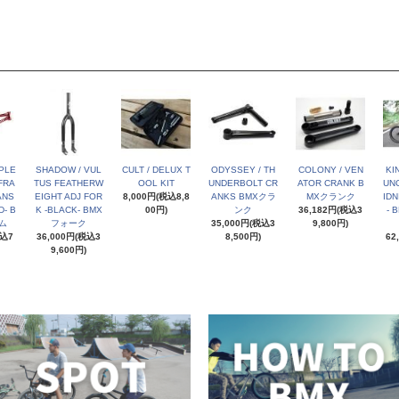
PLE
SHADOW / VUL
CULT / DELUX T
ODYSSEY / TH
COLONY / VEN
KI
FRA
TUS FEATHERW
OOL KIT
UNDERBOLT CR
ATOR CRANK B
UNC
ANS
EIGHT ADJ FOR
8,000円(税込8,8
ANKS BMXクラ
MXクランク
IDN
- B
K -BLACK- BMX
00円)
ンク
36,182円(税込3
- 
ム
フォーク
35,000円(税込3
9,800円)
税込7
36,000円(税込3
8,500円)
62
9,600円)