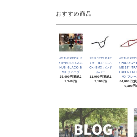
おすすめ商品
WETHEPEOPLE
ZEN / FTS BAR
WETHEPEO
/ HYBRID FC/CS
7.6”～8.1” -BLA
/ PRODIGY 
HUB -BLACK- B
CK- BMX ハンド
ME 18" -TR
MX リアハブ
ルバー
LUCENT RED
25,400円(税込2
11,000円(税込1
MX フレー
7,940円)
2,100円)
64,000円(
0,400円)