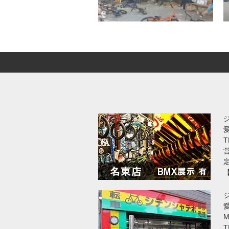
T
営
愛
T