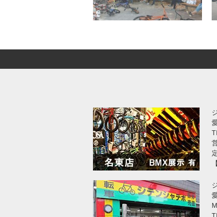
T
営
愛
T