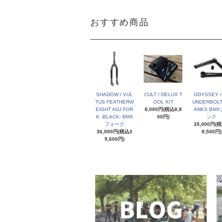
おすすめ商品
SHADOW / VUL
CULT / DELUX T
ODYSSEY /
TUS FEATHERW
OOL KIT
UNDERBOLT
EIGHT ADJ FOR
8,000円(税込8,8
ANKS BM
K -BLACK- BMX
00円)
ンク
フォーク
35,000円(
36,000円(税込3
8,500円)
9,600円)