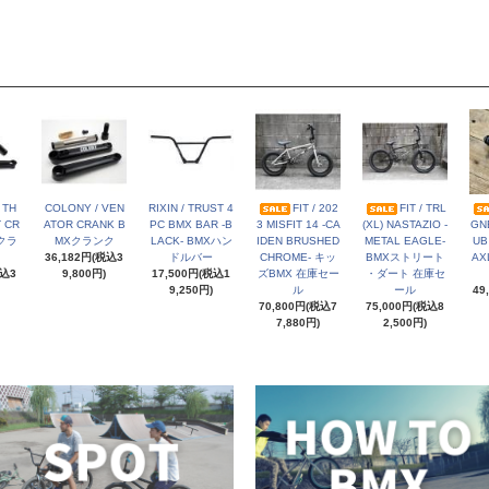
 TH
COLONY / VEN
RIXIN / TRUST 4
FIT / 202
FIT / TRL
 CR
ATOR CRANK B
PC BMX BAR -B
3 MISFIT 14 -CA
(XL) NASTAZIO -
GN
Xクラ
MXクランク
LACK- BMXハン
IDEN BRUSHED
METAL EAGLE-
UB
36,182円(税込3
ドルバー
CHROME- キッ
BMXストリート
AX
税込3
9,800円)
17,500円(税込1
ズBMX 在庫セー
・ダート 在庫セ
9,250円)
ル
ール
49
70,800円(税込7
75,000円(税込8
7,880円)
2,500円)