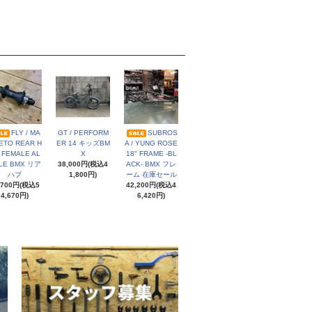
FLY / MA
GT / PERFORM
SUBROS
ETO REAR H
ER 14 キッズBM
A / YUNG ROSE
 FEMALE AL
X
18" FRAME -BL
LE BMX リア
38,000円(税込4
ACK- BMX フレ
ハブ
1,800円)
ーム 在庫セール
,700円(税込5
42,200円(税込4
4,670円)
6,420円)