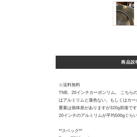
商品説
☆送料無料
TNB、20インチカーボンリム。 こ
はアルミリムと遜色ない、もしくはカー
重量は個体差がありますが320g前後で
20インチのアルミリムが平均500gぐ
**スペック**