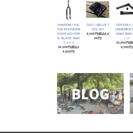
SHADOW / VUL
CULT / DELUX T
ODYSSEY /
TUS FEATHERW
OOL KIT
UNDERBOLT
EIGHT ADJ FOR
8,000円(税込8,8
ANKS BM
K -BLACK- BMX
00円)
ンク
フォーク
35,000円(
36,000円(税込3
8,500円)
9,600円)