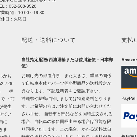
EL：052-508-9520
業時間：10:00～19:30
定休日：火曜日
配送・送料について
支払
当社指定配送(西濃運輸または佐川急便・日本郵
Amazon
便）
お届け先の都道府県、また大きさ、重量の関係
ルかお
で自転車本体とパーツ等小型商品の送料設定が
726-
異なります。下記送料表をご確認下さい。
m
担
PayP
沖縄県や離島に関しましては特別送料となりま
で ・商
す。ご希望の方はご注文前にお問い合わせくだ
が発生
さいませ。 自転車と部品などを同時注文される
せてい
場合、自転車の箱に同梱出来る場合は可能な限
以内に
り同梱いたします。この場合、かかる送料は自
きま
転車の送料のみとなります。別梱包・送料が必
銀行振
換は致し