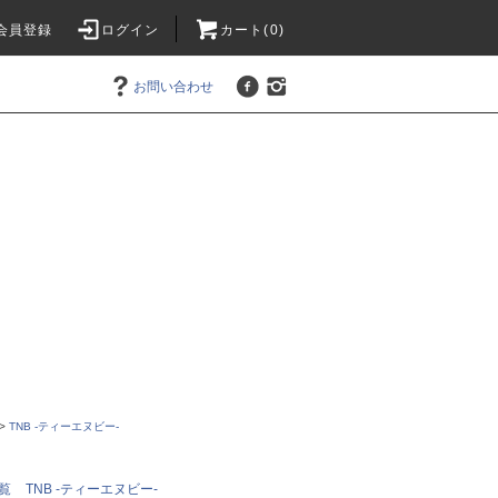
会員登録
ログイン
カート(0)
お問い合わせ
>
TNB -ティーエヌビー-
覧
TNB -ティーエヌビー-