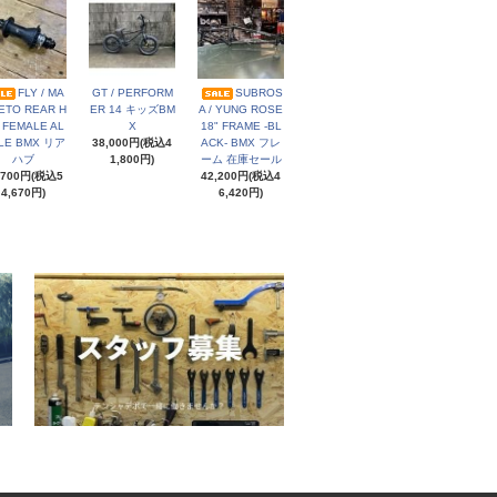
FLY / MA
GT / PERFORM
SUBROS
ETO REAR H
ER 14 キッズBM
A / YUNG ROSE
 FEMALE AL
X
18" FRAME -BL
LE BMX リア
38,000円(税込4
ACK- BMX フレ
ハブ
1,800円)
ーム 在庫セール
,700円(税込5
42,200円(税込4
4,670円)
6,420円)