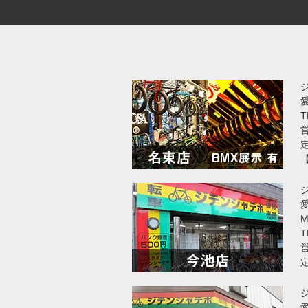
T
営
愛
T
営