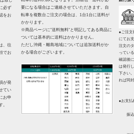
要になる場合はご連絡させていただきます。自
に必ず
転車を複数台ご注文の場合は、1台1台に送料が
認をお
かかります。
※商品ページに”送料無料”と明記してある商品に
●ご注文
ついては基本的に送料はかかりません。
にてお
ただし沖縄・離島地域については追加送料がか
は、往
注文の
かる場合がございます。
担でお
ってい
確認後
は発行
下さい
れば同
損が発
せてい
にお申
●お支払
ます。
振込金