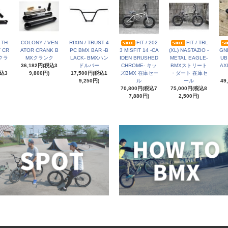
 TH
COLONY / VEN
RIXIN / TRUST 4
FIT / 202
FIT / TRL
 CR
ATOR CRANK B
PC BMX BAR -B
3 MISFIT 14 -CA
(XL) NASTAZIO -
GN
Xクラ
MXクランク
LACK- BMXハン
IDEN BRUSHED
METAL EAGLE-
UB
36,182円(税込3
ドルバー
CHROME- キッ
BMXストリート
AX
税込3
9,800円)
17,500円(税込1
ズBMX 在庫セー
・ダート 在庫セ
9,250円)
ル
ール
49
70,800円(税込7
75,000円(税込8
7,880円)
2,500円)