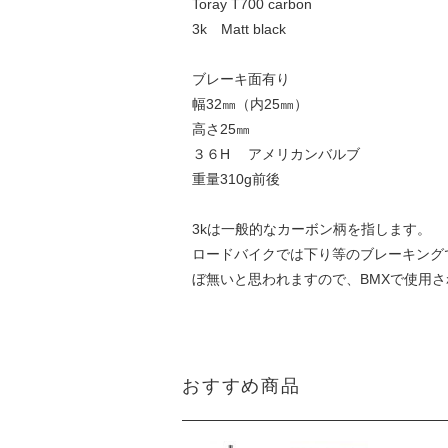
Toray T700 carbon
3k Matt black
ブレーキ面有り
幅32㎜（内25㎜）
高さ25㎜
３６H アメリカンバルブ
重量310g前後
3kは一般的なカーボン柄を指します。
ロードバイクでは下り等のブレーキング
ぼ無いと思われますので、BMXで使用
おすすめ商品