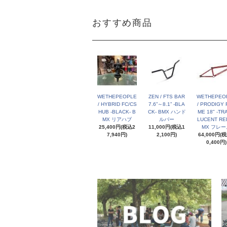
おすすめ商品
WETHEPEOPLE
ZEN / FTS BAR
WETHEPEO
/ HYBRID FC/CS
7.6”～8.1” -BLA
/ PRODIGY 
HUB -BLACK- B
CK- BMX ハンド
ME 18" -TR
MX リアハブ
ルバー
LUCENT RED
25,400円(税込2
11,000円(税込1
MX フレー
7,940円)
2,100円)
64,000円(
0,400円)