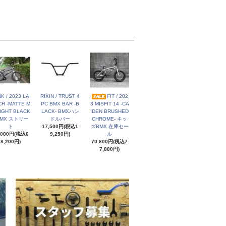
NK / 2023 LA
RIXIN / TRUST 4
FIT / 202
H -MATTE M
PC BMX BAR -B
3 MISFIT 14 -CA
IGHT BLACK
LACK- BMXハン
IDEN BRUSHED
BMX ストリー
ドルバー
CHROME- キッ
ト
17,500円(税込1
ズBMX 在庫セー
,000円(税込6
9,250円)
ル
8,200円)
70,800円(税込7
7,880円)