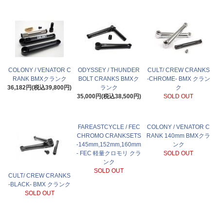
COLONY / VENATOR C
ODYSSEY / THUNDER
CULT/ CREW CRANKS
RANK BMXクランク
BOLT CRANKS BMXク
-CHROME- BMX クラン
36,182円(税込39,800円)
ランク
ク
35,000円(税込38,500円)
SOLD OUT
FAREASTCYCLE / FEC
COLONY / VENATOR C
CHROMO CRANKSETS
RANK 140mm BMXクラ
-145mm,152mm,160mm
ンク
- FEC 軽量クロモリ クラ
SOLD OUT
ンク
SOLD OUT
CULT/ CREW CRANKS
-BLACK- BMX クランク
SOLD OUT