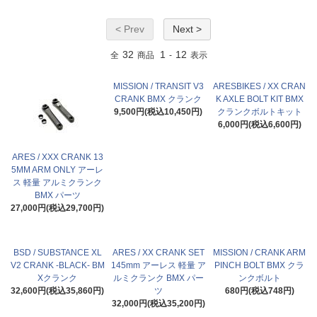
< Prev
Next >
32
1
12
全
商品
-
表示
MISSION / TRANSIT V3
ARESBIKES / XX CRAN
CRANK BMX クランク
K AXLE BOLT KIT BMX
9,500円(税込10,450円)
クランクボルトキット
6,000円(税込6,600円)
ARES / XXX CRANK 13
5MM ARM ONLY アーレ
ス 軽量 アルミクランク
BMX パーツ
27,000円(税込29,700円)
BSD / SUBSTANCE XL
ARES / XX CRANK SET
MISSION / CRANK ARM
V2 CRANK -BLACK- BM
145mm アーレス 軽量 ア
PINCH BOLT BMX クラ
Xクランク
ルミクランク BMX パー
ンクボルト
32,600円(税込35,860円)
ツ
680円(税込748円)
32,000円(税込35,200円)