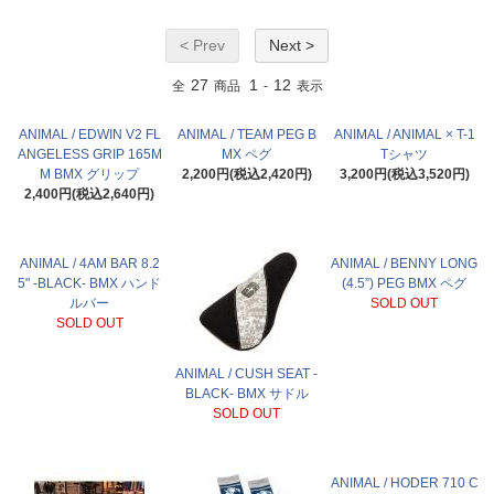
< Prev
Next >
27
1
12
全
商品
-
表示
ANIMAL / EDWIN V2 FL
ANIMAL / TEAM PEG B
ANIMAL / ANIMAL × T-1
ANGELESS GRIP 165M
MX ペグ
Tシャツ
M BMX グリップ
2,200円(税込2,420円)
3,200円(税込3,520円)
2,400円(税込2,640円)
ANIMAL / 4AM BAR 8.2
ANIMAL / BENNY LONG
5" -BLACK- BMX ハンド
(4.5”) PEG BMX ペグ
ルバー
SOLD OUT
SOLD OUT
ANIMAL / CUSH SEAT -
BLACK- BMX サドル
SOLD OUT
ANIMAL / HODER 710 C