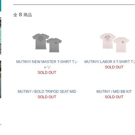
8
全
商品
MUTINY/ NEW MASTER T-SHIRT Tシ
MUTINY/ LABOR II T-SHIRT
ャツ
SOLD OUT
SOLD OUT
MUTINY / BOLD TRIPOD SEAT MID
MUTINY / MID BB KIT
SOLD OUT
SOLD OUT