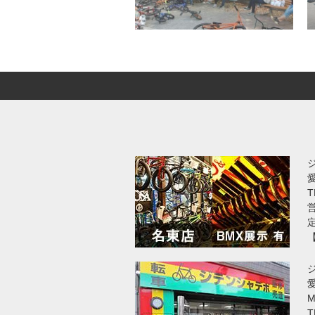
T
営
愛
T