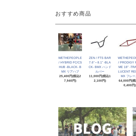
おすすめ商品
WETHEPEOPLE
ZEN / FTS BAR
WETHEPEO
/ HYBRID FC/CS
7.6”～8.1” -BLA
/ PRODIGY 
HUB -BLACK- B
CK- BMX ハンド
ME 18" -TR
MX リアハブ
ルバー
LUCENT RED
25,400円(税込2
11,000円(税込1
MX フレー
7,940円)
2,100円)
64,000円(
0,400円)