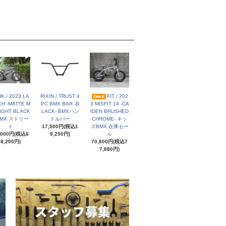
NK / 2023 LA
RIXIN / TRUST 4
FIT / 202
H -MATTE M
PC BMX BAR -B
3 MISFIT 14 -CA
IGHT BLACK
LACK- BMXハン
IDEN BRUSHED
BMX ストリー
ドルバー
CHROME- キッ
ト
17,500円(税込1
ズBMX 在庫セー
,000円(税込6
9,250円)
ル
8,200円)
70,800円(税込7
7,880円)