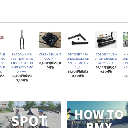
PLE
SHADOW / VUL
CULT / DELUX T
ODYSSEY / TH
COLONY / VEN
KI
FRA
TUS FEATHERW
OOL KIT
UNDERBOLT CR
ATOR CRANK B
UNC
ANS
EIGHT ADJ FOR
8,000円(税込8,8
ANKS BMXクラ
MXクランク
IDN
- B
K -BLACK- BMX
00円)
ンク
36,182円(税込3
- 
ム
フォーク
35,000円(税込3
9,800円)
税込7
36,000円(税込3
8,500円)
62
9,600円)