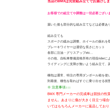
当店のBMXは完全組み立てでお届けし
お客様での組立てや調整は一切必要ござい
届いた後も部分的な組み立てなどは必要あ
組み立ても
スポークの緩みは調整、ホイールの振れを
ブレーキワイヤーは適切な長さにカット
各部に注油・グリスアップetc...
その他、自転車整備資格所有の現役riderに
ライディングに支障が無いよう組み立て、
梱包は通常、特注の専用ダンボール箱を使
到着後、梱包を取ればすぐに乗り出せる状
※ 注意事項↓↓↓
BMX 専門メーカーの完成車は競技の
ません。あまりに傷が大きく目立つ場合
いてはもちろんメーカーに返品しており