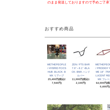
のまま発送しておりますので予めご了承
おすすめ商品
WETHEPEOPLE
ZEN / FTS BAR
WETHEPEO
/ HYBRID FC/CS
7.6”～8.1” -BLA
/ PRODIGY 
HUB -BLACK- B
CK- BMX ハンド
ME 18" -TR
MX リアハブ
ルバー
LUCENT RED
25,400円(税込2
11,000円(税込1
MX フレー
7,940円)
2,100円)
64,000円(
0,400円)