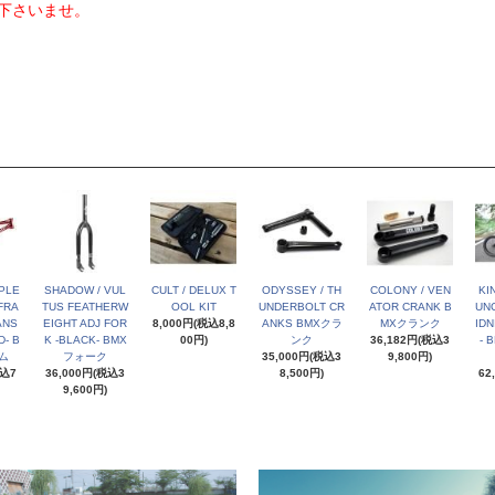
下さいませ。
PLE
SHADOW / VUL
CULT / DELUX T
ODYSSEY / TH
COLONY / VEN
KI
FRA
TUS FEATHERW
OOL KIT
UNDERBOLT CR
ATOR CRANK B
UNC
ANS
EIGHT ADJ FOR
8,000円(税込8,8
ANKS BMXクラ
MXクランク
IDN
- B
K -BLACK- BMX
00円)
ンク
36,182円(税込3
- 
ム
フォーク
35,000円(税込3
9,800円)
税込7
36,000円(税込3
8,500円)
62
9,600円)