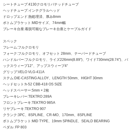
シートチューブ:4130クロモリバテッドチューブ
ヘッドチューブ:インテグラルヘッド
ドロップエンド:熱処理済、厚み8mm
ボトムブラケット:MIDサイズ、74mm幅
ブレーキ台座:着脱可能なブレーキ台座とケーブルガイド
スペック
フレーム:フルクロモリ
フォーク:フルクロモリ、オフセット 28mm、テーパードチューブ
ハンドルバー:フルクロモリ、ライズ226mm(8.89")、ワイド730mm(28.74″)、バ
ックスウィープ12°、アップスウィープ4°
グリップ:VELO VLG-411A
ステム:DIE-CASTING ALLOY、LENGTH 50mm、HIGHT 30mm
ヘッドセット:h-52 CBB-418 OS SIZE
ヘッドスペーサー:5mm × 2枚
ブレーキレバー:TEKTRO 289A
フロントブレーキ:TEKTRO 985A
リヤブレーキ:TEKTRO 907
クランク:3PC、8SPLINE、CR-MO、170mm、8SPLINE
ボトムブラケット:MID TYPE、19mm SPINDLE、SEALD BEARING
ペダル: FP 803