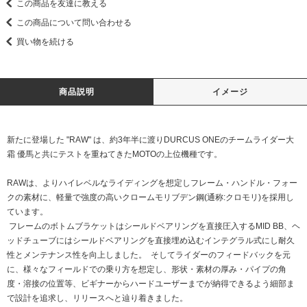
この商品を友達に教える
この商品について問い合わせる
買い物を続ける
商品説明
イメージ
新たに登場した "RAW" は、約3年半に渡りDURCUS ONEのチームライダー大
霜 優馬と共にテストを重ねてきたMOTOの上位機種です。
RAWは、よりハイレベルなライディングを想定しフレーム・ハンドル・フォー
クの素材に、軽量で強度の高いクロームモリブデン鋼(通称:クロモリ)を採用し
ています。
フレームのボトムブラケットはシールドベアリングを直接圧入するMID BB、ヘ
ッドチューブにはシールドベアリングを直接埋め込むインテグラル式にし耐久
性とメンテナンス性を向上しました。 そしてライダーのフィードバックを元
に、様々なフィールドでの乗り方を想定し、形状・素材の厚み・パイプの角
度・溶接の位置等、ビギナーからハードユーザーまでが納得できるよう細部ま
で設計を追求し、リリースへと辿り着きました。