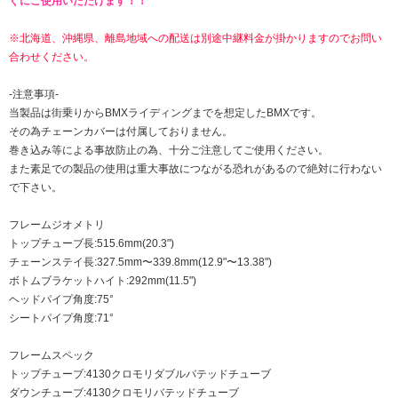
ぐにご使用いただけます！！
※北海道、沖縄県、離島地域への配送は別途中継料金が掛かりますのでお問い
合わせください。
-注意事項-
当製品は街乗りからBMXライディングまでを想定したBMXです。
その為チェーンカバーは付属しておりません。
巻き込み等による事故防止の為、十分ご注意してご使用ください。
また素足での製品の使用は重大事故につながる恐れがあるので絶対に行わない
で下さい。
フレームジオメトリ
トップチューブ長:515.6mm(20.3")
チェーンステイ長:327.5mm〜339.8mm(12.9"〜13.38")
ボトムブラケットハイト:292mm(11.5")
ヘッドパイプ角度:75°
シートパイプ角度:71°
フレームスペック
トップチューブ:4130クロモリダブルバテッドチューブ
ダウンチューブ:4130クロモリバテッドチューブ