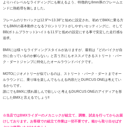
よりハイレベルなライディングにも耐えるよう、特徴的な8mm厚のフレームエ
ンドに熱処理を施しました。
フレームのリヤバックは12.9"〜13.38"と短めに設定され、初めてBMXに乗る方
でもBMXの基本動作となるフロントリフトがしやすいセッティングに、そして
BB(ボトムブラケット)ハイトを11.5"と低めの設定にする事で安定した走行感を
追求。
BMXには様々なライディングスタイルがありますが、最初は『どのバイクが自
分に合っているのか解らない』と言う方にもオススメできるストリート・パー
ク・ダートジャンプに特化したオールラウンドバイクです。
MOTOにジオメトリーが似ているのは、ストリート・パーク・ダートまでオー
ルラウンドに、乗り味を楽しんでもらえる内容だとDURCUS ONEは考えてい
るからです。
誰にでもBMXに慣れ親しんで欲しいと考えるDURCUS ONEのアイディアを形
にしたBMXと言えるでしょう!!
☆当店ではBMXライダーのメカニックが組立て、調整、試走を行ってからお届
けしております。お客様での組立て作業は一切不要です。箱から取り出せばす