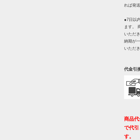
れば発
●7日以
ます。 
いただ
納期が
いただ
代金引
商品代
で代引
す。