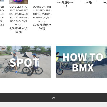
500円(税込550
50円)
59
円)
 BR
ODYSSEY / RO
ODYSSEY / UTI
PIV
SS TIE-DYE FAT
LITY PRO SPR
-BR
CAP PIVOTAL S
OCKET W/GUA
 SI
EAT -AARON R
RD BMX スプロ
ドル
OSS SIG- BMX
ケット
4,9
サドル
6,300円(税込6,9
4,500円(税込4,9
30円)
50円)