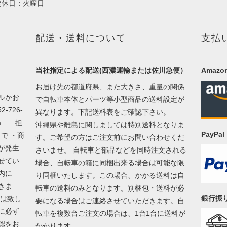
定休日：火曜日
配送・送料について
支払
当社指定による配送(西濃運輸または佐川急便）
Amazon
お届け先の都道府県、また大きさ、重量の関係
ルかお
で自転車本体とパーツ等小型商品の送料設定が
726-
異なります。下記送料表をご確認下さい。
m
担
沖縄県や離島に関しましては特別送料となりま
PayP
で ・商
す。ご希望の方はご注文前にお問い合わせくだ
が発生
さいませ。 自転車と部品などを同時注文される
せてい
場合、自転車の箱に同梱出来る場合は可能な限
以内に
り同梱いたします。この場合、かかる送料は自
きま
転車の送料のみとなります。別梱包・送料が必
銀行振
換は致し
要になる場合はご連絡させていただきます。自
に必ず
転車を複数台ご注文の場合は、1台1台に送料が
認をお
かかります。