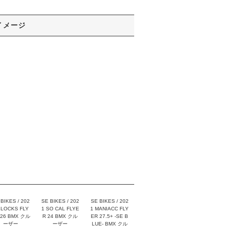
イメージ
BIKES / 202
SE BIKES / 202
SE BIKES / 202
BLOCKS FLY
1 SO CAL FLYE
1 MANIACC FLY
 26 BMX クル
R 24 BMX クル
ER 27.5+ -SE B
ーザー
ーザー
LUE- BMX クル