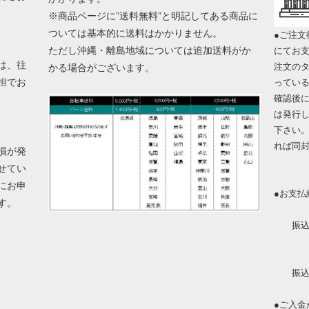
※商品ページに”送料無料”と明記してある商品に
ついては基本的に送料はかかりません。
●ご注文
ただし沖縄・離島地域については追加送料がか
にてお
は、往
注文の
かる場合がございます。
担でお
ってい
確認後
は発行
下さい
れば同
損が発
せてい
にお申
●お支払
ます。
振込金
振込手
●ご入