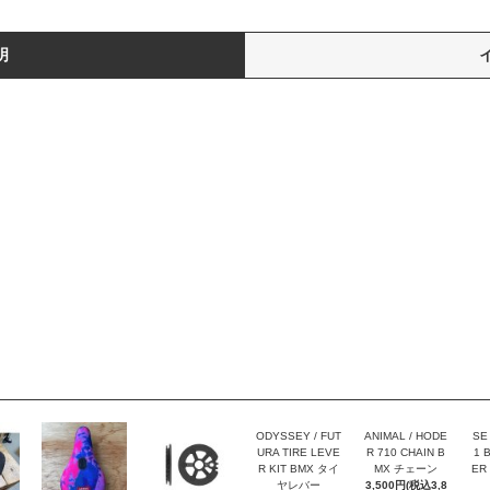
明
ODYSSEY / FUT
ANIMAL / HODE
SE 
URA TIRE LEVE
R 710 CHAIN B
1 
R KIT BMX タイ
MX チェーン
ER
ヤレバー
3,500円(税込3,8