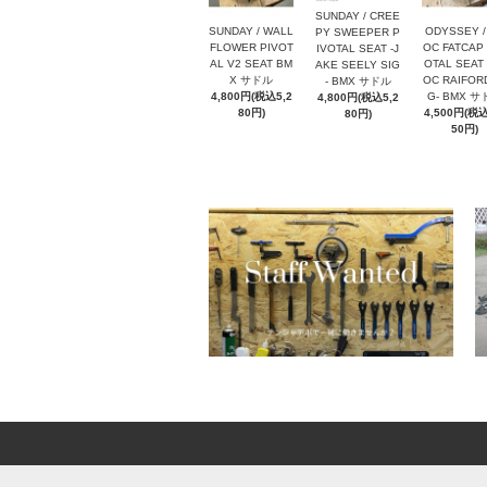
SUNDAY / CREE
SUNDAY / WALL
ODYSSEY /
PY SWEEPER P
FLOWER PIVOT
OC FATCAP 
IVOTAL SEAT -J
AL V2 SEAT BM
OTAL SEAT 
AKE SEELY SIG
X サドル
OC RAIFORD
- BMX サドル
4,800円(税込5,2
G- BMX サ
4,800円(税込5,2
80円)
4,500円(税込
80円)
50円)