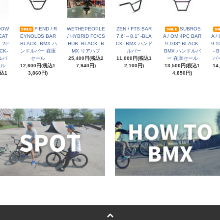
DOW
FIEND / R
WETHEPEOPLE
ZEN / FTS BAR
SUBROS
EAT
EYNOLDS BAR
/ HYBRID FC/CS
7.6”～8.1” -BLA
A / OM 4PC BAR
A /
 2P
-BLACK- BMX ハ
HUB -BLACK- B
CK- BMX ハンド
9.108"-BLACK-
9.1
CK-
ンドルバー 在庫
MX リアハブ
ルバー
BMX ハンドルバ
- 
ルバ
セール
25,400円(税込2
11,000円(税込1
ー 在庫セール
バ
ール
12,600円(税込1
7,940円)
2,100円)
13,500円(税込1
14
税込1
3,860円)
4,850円)