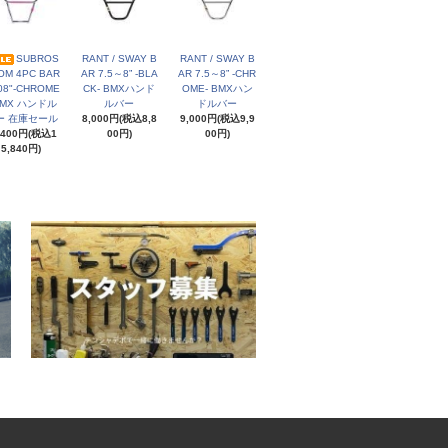
SUBROS
RANT / SWAY B
RANT / SWAY B
 OM 4PC BAR
AR 7.5～8” -BLA
AR 7.5～8” -CHR
08"-CHROME
CK- BMXハンド
OME- BMXハン
BMX ハンドル
ルバー
ドルバー
ー 在庫セール
8,000円(税込8,8
9,000円(税込9,9
,400円(税込1
00円)
00円)
5,840円)