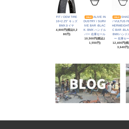
FIT / OEM TIRE
ALIVE IN
SHA
16×2.25” キッズ
DUSTRY / SURV
/ VULTUS F
BMXタイヤ
IVE BAR -BLAC
HERWEIGHT
4,800円(税込5,2
K- BMX ハンドル
C BAR -BLA
80円)
バー 在庫セール
BMXハンド
10,500円(税込1
ー 在庫セ
1,550円)
12,400円(
3,640円)