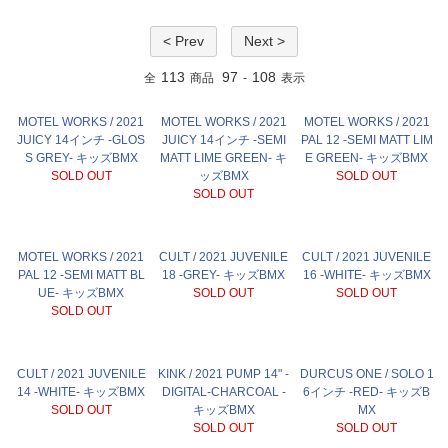
< Prev
Next >
113
97
108
全
商品
-
表示
MOTEL WORKS / 2021
MOTEL WORKS / 2021
MOTEL WORKS / 2021
JUICY 14インチ -GLOS
JUICY 14インチ -SEMI
PAL 12 -SEMI MATT LIM
S GREY- キッズBMX
MATT LIME GREEN- キ
E GREEN- キッズBMX
SOLD OUT
ッズBMX
SOLD OUT
SOLD OUT
MOTEL WORKS / 2021
CULT / 2021 JUVENILE
CULT / 2021 JUVENILE
PAL 12 -SEMI MATT BL
18 -GREY- キッズBMX
16 -WHITE- キッズBMX
UE- キッズBMX
SOLD OUT
SOLD OUT
SOLD OUT
CULT / 2021 JUVENILE
KINK / 2021 PUMP 14" -
DURCUS ONE / SOLO 1
14 -WHITE- キッズBMX
DIGITAL-CHARCOAL -
6インチ -RED- キッズB
SOLD OUT
キッズBMX
MX
SOLD OUT
SOLD OUT