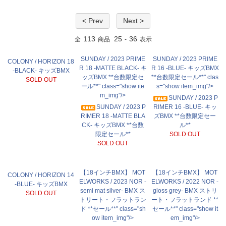
< Prev
Next >
113
25
36
全
商品
-
表示
SUNDAY / 2023 PRIME
SUNDAY / 2023 PRIME
COLONY / HORIZON 18
R 18 -MATTE BLACK- キ
R 16 -BLUE- キッズBMX
-BLACK- キッズBMX
ッズBMX **台数限定セ
**台数限定セール**" clas
SOLD OUT
ール**" class="show ite
s="show item_img"/>
m_img"/>
SUNDAY / 2023 P
SUNDAY / 2023 P
RIMER 16 -BLUE- キッ
RIMER 18 -MATTE BLA
ズBMX **台数限定セー
CK- キッズBMX **台数
ル**
限定セール**
SOLD OUT
SOLD OUT
【18インチBMX】 MOT
【18インチBMX】 MOT
COLONY / HORIZON 14
ELWORKS / 2023 NOR -
ELWORKS / 2022 NOR -
-BLUE- キッズBMX
semi mat silver- BMX ス
gloss grey- BMX ストリ
SOLD OUT
トリート・フラットラン
ート・フラットランド **
ド **セール**" class="sh
セール**" class="show it
ow item_img"/>
em_img"/>