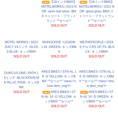
【18インチBMX】
【18インチBMX】
MOTELWORKS / 2023 N
MOTELWORKS / 2022 N
OR -semi mat silver- BM
OR -gloss grey- BMX ス
X ストリート・フラット
トリート・フラットラン
ランド **セール**
ド **セール**
SOLD OUT
SOLD OUT
MOTEL WORKS / 2023
MONGOOSE / LEGION
WETHEPEOPLE / 2024
JUICY 14インチ -GLOS
L16 -GREEN- キッズBM
モデル CRS 18" FS -BLA
S BLUE- キッズBMX
X
CK- キッズBMX
SOLD OUT
SOLD OUT
SOLD OUT
ARES BIKES / STN-AL 1
ARES BIKES / STN-AL 1
DURCUS ONE / PATH 1
6 -G YELLOW- キッズB
6 -D GREEN- キッズBM
8インチ -BLACK/GUN M
MX **セール**" class="s
X **セール**" class="sho
ETALLIC FADE- キッズB
how item_img"/>
w item_img"/>
MX
SOLD OUT
ARES BIKES / ST
ARES BIKES / ST
N-AL 16 -G YELLOW- キ
N-AL 16 -D GREEN- キ
ッズBMX **セール**
ッズBMX **セール**
SOLD OUT
SOLD OUT