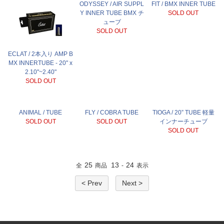
ODYSSEY / AIR SUPPL
FIT / BMX INNER TUBE
Y INNER TUBE BMX チ
SOLD OUT
ューブ
SOLD OUT
ECLAT / 2本入り AMP B
MX INNERTUBE - 20" x
2.10"~2.40"
SOLD OUT
ANIMAL / TUBE
FLY / COBRA TUBE
TIOGA / 20” TUBE 軽量
SOLD OUT
SOLD OUT
インナーチューブ
SOLD OUT
25
13
24
全
商品
-
表示
< Prev
Next >