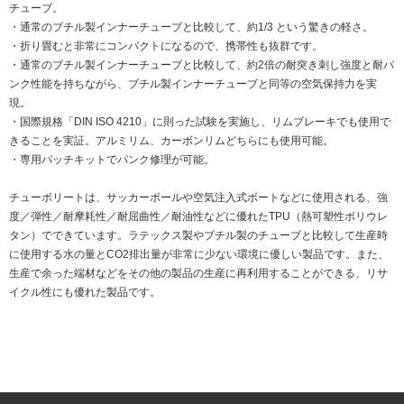
チューブ。
・通常のブチル製インナーチューブと比較して、約1/3 という驚きの軽さ。
・折り畳むと非常にコンパクトになるので、携帯性も抜群です。
・通常のブチル製インナーチューブと比較して、約2倍の耐突き刺し強度と耐パ
ンク性能を持ちながら、ブチル製インナーチューブと同等の空気保持力を実
現。
・国際規格「DIN ISO 4210」に則った試験を実施し、リムブレーキでも使用で
きることを実証。アルミリム、カーボンリムどちらにも使用可能。
・専用パッチキットでパンク修理が可能。
チューボリートは、サッカーボールや空気注入式ボートなどに使用される、強
度／弾性／耐摩耗性／耐屈曲性／耐油性などに優れたTPU（熱可塑性ポリウレ
タン）でできています。ラテックス製やブチル製のチューブと比較して生産時
に使用する水の量とCO2排出量が非常に少ない環境に優しい製品です。また、
生産で余った端材などをその他の製品の生産に再利用することができる、リサ
イクル性にも優れた製品です。