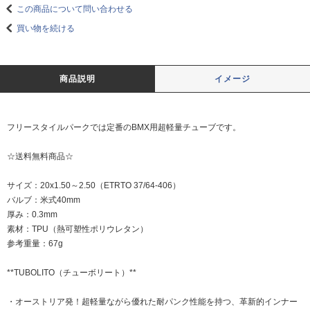
この商品について問い合わせる
買い物を続ける
商品説明
イメージ
フリースタイルパークでは定番のBMX用超軽量チューブです。
☆送料無料商品☆
サイズ：20x1.50～2.50（ETRTO 37/64-406）
バルブ：米式40mm
厚み：0.3mm
素材：TPU（熱可塑性ポリウレタン）
参考重量：67g
**TUBOLITO（チューボリート）**
・オーストリア発！超軽量ながら優れた耐パンク性能を持つ、革新的インナー