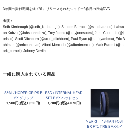
3年間の撮影期間を経て遂にリリースされたシャドー3作目の長編DVD。
出演：
Seth Kimbrough (@seth_kimbrough), Simone Barraco (@simobarraco), Lahsa
an Kobza (@lahsaankobza), Trey Jones (@treyjonesucks), Joris Coulomb (@j
orisco), Scott Ditchburn (@scott_ditchburn), Paul Ryan (@paulryanbmx), Eric B
ahlman (@ericbahlman), Albert Mercado (@albertmercato), Mark Burnett (@m
ark_burnett), Johnny Devlin
一緒に購入されている商品
S&M; / HODER GRIPS B
BSD / INTERNAL HEAD
MX グリップ
SET BMX ヘッドセット
1,500円(税込1,650円)
3,700円(税込4,070円)
MERRITT / BRIAN FOST
ER FT1 TIRE BMXタイ