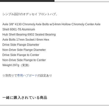
シンプル設計のオデッセイ フロントハブ。
Axle 3/8" 4130 Chromoly Axle Bolts w/14mm Hollow Chromoly Center Axle
Shell 6061-T6 Aluminum
Hub Shell Bearing 6902 Sealed Bearing
Axle Bolts 17mm Socket / 6mm Hex
Drive Side Flange Diameter
Non-Drive Side Flange Diameter
Drive Side Flange to Center
Non-Drive Side Flange to Center
Weight 297g（実測）
☆別売りで
専用ハブガード
の設定あり
一緒に購入されている商品