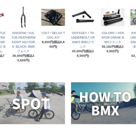
PLE
SHADOW / VUL
CULT / DELUX T
ODYSSEY / TH
COLONY / VEN
KI
FRA
TUS FEATHERW
OOL KIT
UNDERBOLT CR
ATOR CRANK B
UNC
ANS
EIGHT ADJ FOR
8,000円(税込8,8
ANKS BMXクラ
MXクランク
IDN
- B
K -BLACK- BMX
00円)
ンク
36,182円(税込3
- 
ム
フォーク
35,000円(税込3
9,800円)
税込7
36,000円(税込3
8,500円)
62
9,600円)