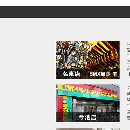
T
営
愛
T
営