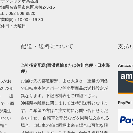
ジテンシャデポ高岳店
愛知県名古屋市東区東桜2-3-16
EL：052-508-9520
業時間：10:00～19:30
定休日：火曜日
配送・送料について
支払
当社指定配送(西濃運輸または佐川急便・日本郵
Amazon
便）
お届け先の都道府県、また大きさ、重量の関係
ルかお
で自転車本体とパーツ等小型商品の送料設定が
726-
異なります。下記送料表をご確認下さい。
m
担
PayP
沖縄県や離島に関しましては特別送料となりま
で ・商
す。ご希望の方はご注文前にお問い合わせくだ
が発生
さいませ。 自転車と部品などを同時注文される
せてい
場合、自転車の箱に同梱出来る場合は可能な限
以内に
り同梱いたします。この場合、かかる送料は自
きま