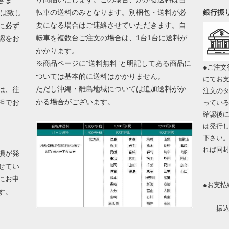
転車の送料のみとなります。別梱包・送料が必
銀行振
換は致し
要になる場合はご連絡させていただきます。自
に必ず
転車を複数台ご注文の場合は、1台1台に送料が
認をお
かかります。
※商品ページに”送料無料”と明記してある商品に
●ご注文
ついては基本的に送料はかかりません。
にてお
ただし沖縄・離島地域については追加送料がか
は、往
注文の
かる場合がございます。
担でお
ってい
確認後
は発行
下さい
れば同
損が発
せてい
にお申
●お支払
ます。
振込金