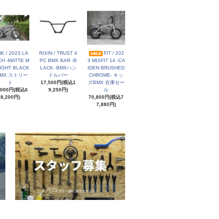
NK / 2023 LA
RIXIN / TRUST 4
FIT / 202
H -MATTE M
PC BMX BAR -B
3 MISFIT 14 -CA
IGHT BLACK
LACK- BMXハン
IDEN BRUSHED
BMX ストリー
ドルバー
CHROME- キッ
ト
17,500円(税込1
ズBMX 在庫セー
,000円(税込6
9,250円)
ル
8,200円)
70,800円(税込7
7,880円)