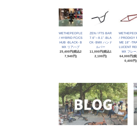
WETHEPEOPLE
ZEN / FTS BAR
WETHEPEO
/ HYBRID FC/CS
7.6”～8.1” -BLA
/ PRODIGY 
HUB -BLACK- B
CK- BMX ハンド
ME 18" -TR
MX リアハブ
ルバー
LUCENT RED
25,400円(税込2
11,000円(税込1
MX フレー
7,940円)
2,100円)
64,000円(
0,400円)