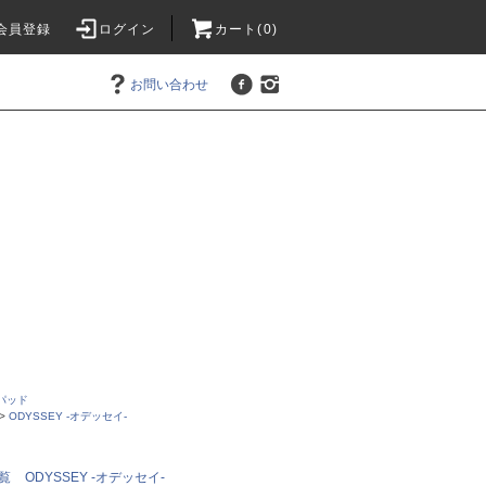
会員登録
ログイン
カート(0)
お問い合わせ
パッド
>
ODYSSEY -オデッセイ-
覧
ODYSSEY -オデッセイ-