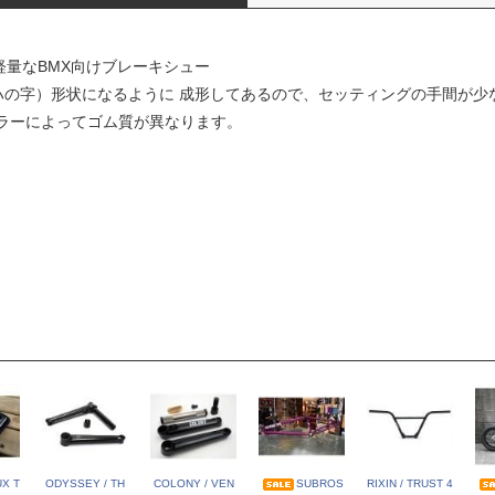
軽量なBMX向けブレーキシュー
n（ハの字）形状になるように 成形してあるので、セッティングの手間が
 カラーによってゴム質が異なります。
UX T
ODYSSEY / TH
COLONY / VEN
SUBROS
RIXIN / TRUST 4