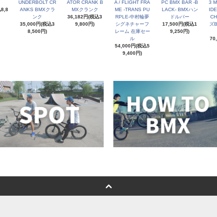
UNDERBOLT CR
ATOR CRANK B
A / FLIGHT FRA
PC BMX BAR -B
3 M
8,8
ANKS BMXクラ
MXクランク
ME -TRANS PU
LACK- BMXハン
ID
ンク
36,182円(税込3
RPLE-中村輪夢
ドルバー
CH
35,000円(税込3
9,800円)
シグネチャーフ
17,500円(税込1
ズ
8,500円)
レーム 在庫セー
9,250円)
ル
70
54,000円(税込5
9,400円)