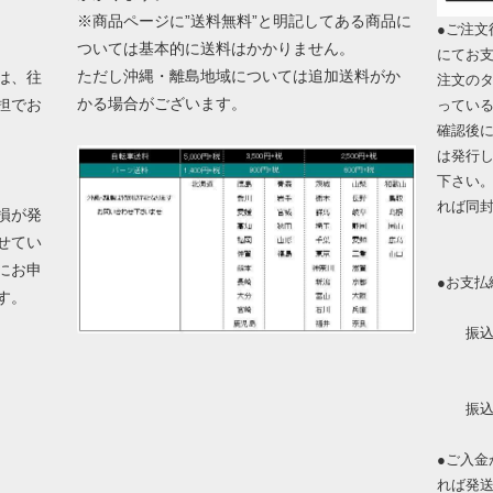
※商品ページに”送料無料”と明記してある商品に
●ご注文
ついては基本的に送料はかかりません。
にてお
ただし沖縄・離島地域については追加送料がか
は、往
注文の
かる場合がございます。
担でお
ってい
確認後
は発行
下さい
れば同
損が発
せてい
にお申
●お支払
ます。
振込金
振込手
●ご入
れば発