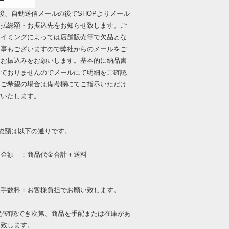
後、自動送信メールの後でSHOPよりメール
支払総額・お振込先をお知らせ致します。ご
タイミングによっては店舗販売等で欠品とな
る事もございますので弊社からのメールをご
にお振込みをお願いします。基本的に納品書
しておりませんのでメールにて明細をご確認
。ご希望の場合は備考欄にてご指示いただけ
封いたします。
総額は以下の通りです。
額 ：商品代金合計＋送料
数料：お客様負担でお願い致します。
金が確認でき次第、商品を手配または在庫があ
送致します。