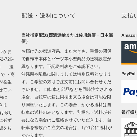
配送・送料について
支払
当社指定配送(西濃運輸または佐川急便・日本郵
Amazon
便）
お届け先の都道府県、また大きさ、重量の関係
ルかお
で自転車本体とパーツ等小型商品の送料設定が
726-
異なります。下記送料表をご確認下さい。
m
担
PayP
沖縄県や離島に関しましては特別送料となりま
で ・商
す。ご希望の方はご注文前にお問い合わせくだ
が発生
さいませ。 自転車と部品などを同時注文される
せてい
場合、自転車の箱に同梱出来る場合は可能な限
以内に
り同梱いたします。この場合、かかる送料は自
きま
転車の送料のみとなります。別梱包・送料が必
銀行振
換は致し
要になる場合はご連絡させていただきます。自
に必ず
転車を複数台ご注文の場合は、1台1台に送料が
認をお
かかります。