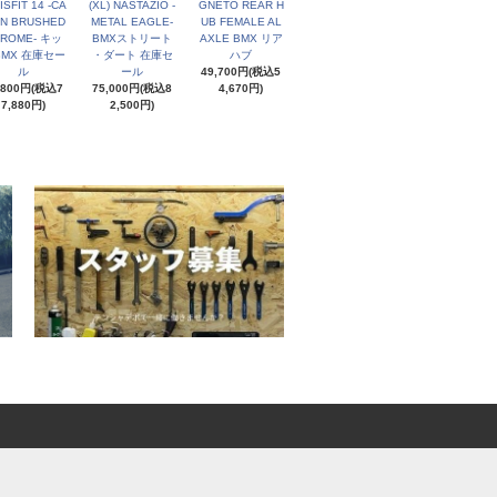
ISFIT 14 -CA
(XL) NASTAZIO -
GNETO REAR H
EN BRUSHED
METAL EAGLE-
UB FEMALE AL
ROME- キッ
BMXストリート
AXLE BMX リア
BMX 在庫セー
・ダート 在庫セ
ハブ
ル
ール
49,700円(税込5
,800円(税込7
75,000円(税込8
4,670円)
7,880円)
2,500円)