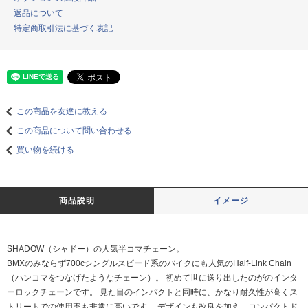
返品について
特定商取引法に基づく表記
この商品を友達に教える
この商品について問い合わせる
買い物を続ける
商品説明
イメージ
SHADOW（シャドー）の人気半コマチェーン。
BMXのみならず700cシングルスピード系のバイクにも人気のHalf-Link Chain
（ハンコマをつなげたようなチェーン）。 初めて世に送り出したのがのインタ
ーロックチェーンです。 見た目のインパクトと同時に、かなり耐久性が高くス
トリートでの使用率も非常に高いです。 デザインも改良を加え、コンパクトド