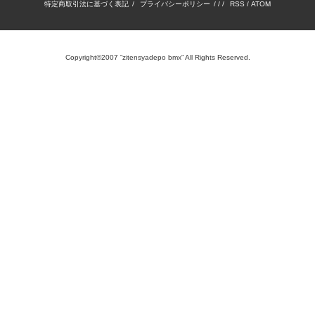
特定商取引法に基づく表記
/
プライバシーポリシー
/ / /
RSS
/
ATOM
Copyright©2007 ”zitensyadepo bmx” All Rights Reserved.