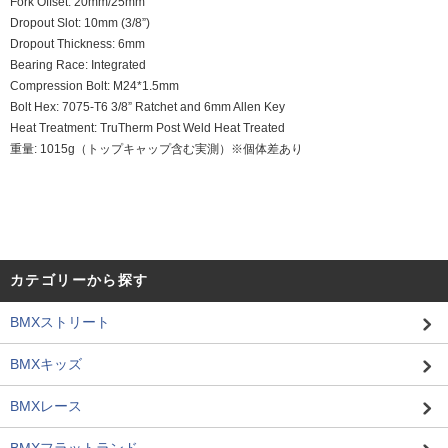
Fork Offset: 20mm/25mm
Dropout Slot: 10mm (3/8”)
Dropout Thickness: 6mm
Bearing Race: Integrated
Compression Bolt: M24*1.5mm
Bolt Hex: 7075-T6 3/8” Ratchet and 6mm Allen Key
Heat Treatment: TruTherm Post Weld Heat Treated
重量: 1015g（トップキャップ含む実測）※個体差あり
カテゴリーから探す
BMXストリート
BMXキッズ
BMXレース