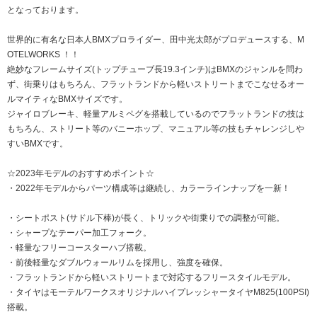
となっております。
世界的に有名な日本人BMXプロライダー、田中光太郎がプロデュースする、M
OTELWORKS ！！
絶妙なフレームサイズ(トップチューブ長19.3インチ)はBMXのジャンルを問わ
ず、街乗りはもちろん、フラットランドから軽いストリートまでこなせるオー
ルマイティなBMXサイズです。
ジャイロブレーキ、軽量アルミペグを搭載しているのでフラットランドの技は
もちろん、ストリート等のバニーホップ、マニュアル等の技もチャレンジしや
すいBMXです。
☆2023年モデルのおすすめポイント☆
・2022年モデルからパーツ構成等は継続し、カラーラインナップを一新！
・シートポスト(サドル下棒)が長く、トリックや街乗りでの調整が可能。
・シャープなテーパー加工フォーク。
・軽量なフリーコースターハブ搭載。
・前後軽量なダブルウォールリムを採用し、強度を確保。
・フラットランドから軽いストリートまで対応するフリースタイルモデル。
・タイヤはモーテルワークスオリジナルハイプレッシャータイヤM825(100PSI)
搭載。