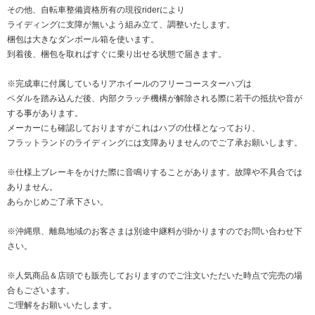
その他、自転車整備資格所有の現役riderにより
ライディングに支障が無いよう組み立て、調整いたします。
梱包は大きなダンボール箱を使います。
到着後、梱包を取ればすぐに乗り出せる状態で届きます。
※完成車に付属しているリアホイールのフリーコースターハブは
ペダルを踏み込んだ後、内部クラッチ機構が解除される際に若干の抵抗や音が
する事があります。
メーカーにも確認しておりますがこれはハブの仕様となっており、
フラットランドのライディングには支障ありませんのでご了承お願いします。
※仕様上ブレーキをかけた際に音鳴りすることがあります。故障や不具合では
ありません。
あらかじめご了承下さい。
※沖縄県、離島地域のお客さまは別途中継料が掛かりますのでお問い合わせ下
さい。
※人気商品＆店頭でも販売しておりますのでご注文いただいた時点で完売の場
合もございます。
ご理解をお願いいたします。