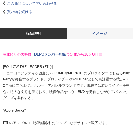
この商品について問い合わせる
買い物を続ける
商品説明
イメージ
在庫限りの大特価!!
DEPOメンバー登録
で定価から20％OFF!!!
[FOLLOW THE LEADER (FTL)]
ニューヨークシティを拠点にVOLUMEやMERRITTのプロライダーでもあるBilly
Perryが発信するブランド。プロライダーやYouTuberとしても活躍する彼が201
2年頃に立ち上げたクルー・アパレルブランドです。現在では若いライダーを中
心に絶大な支持を得ており、映像作品を中心にBMXを発信しながらアパレルや
グッズを製作する。
"Apple Socks"
FTLのアップルロゴが刺繍されたシンプルなデザインの靴下です。