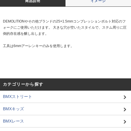
商品説明
イメージ
DEMOLITIONやその他ブランドの25×1.5mmコンプレッションボルト対応のフ
ォークにご使用いただけます。 大きな穴が空いたスタイルで、ステム周りに圧
倒的存在感を醸し出します。
工具は6mmアーレンキーのみを使用します。
カテゴリーから探す
BMXストリート
BMXキッズ
BMXレース