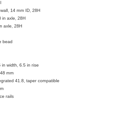
l
 wall, 14 mm ID, 28H
 in axle, 28H
n axle, 28H
re bead
width, 6.5 in rise
, 48 mm
grated 41.8, taper compatible
mm
e rails