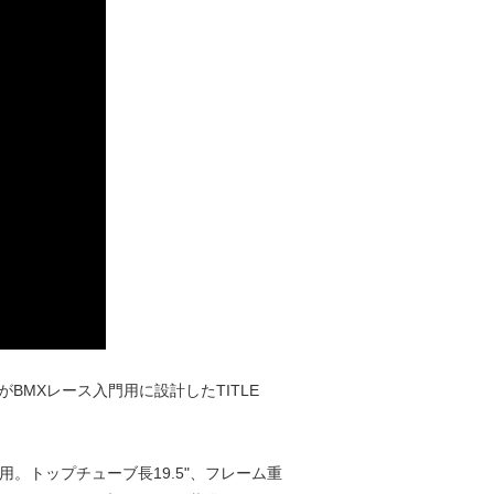
BMXレース入門用に設計したTITLE
用。トップチューブ長19.5"、フレーム重