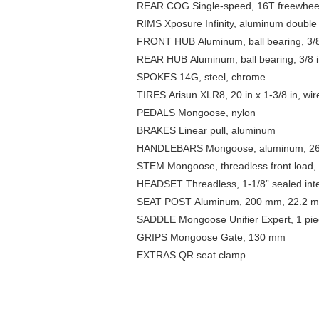
REAR COG Single-speed, 16T freewhee
RIMS Xposure Infinity, aluminum double
FRONT HUB Aluminum, ball bearing, 3/8
REAR HUB Aluminum, ball bearing, 3/8 i
SPOKES 14G, steel, chrome
TIRES Arisun XLR8, 20 in x 1-3/8 in, wi
PEDALS Mongoose, nylon
BRAKES Linear pull, aluminum
HANDLEBARS Mongoose, aluminum, 26 in 
STEM Mongoose, threadless front load
HEADSET Threadless, 1-1/8” sealed inte
SEAT POST Aluminum, 200 mm, 22.2 
SADDLE Mongoose Unifier Expert, 1 piec
GRIPS Mongoose Gate, 130 mm
EXTRAS QR seat clamp