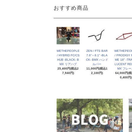
おすすめ商品
WETHEPEOPLE
ZEN / FTS BAR
WETHEPEO
/ HYBRID FC/CS
7.6”～8.1” -BLA
/ PRODIGY 
HUB -BLACK- B
CK- BMX ハンド
ME 18" -TR
MX リアハブ
ルバー
LUCENT RED
25,400円(税込2
11,000円(税込1
MX フレー
7,940円)
2,100円)
64,000円(
0,400円)