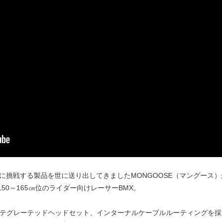
に挑戦する製品を世に送り出してきましたMONGOOSE（マングース）が
150～165㎝位のライダー向けレーサーBMX。
ム、インテグレーテッドヘッドセット、インターナルケーブルルーティングを採