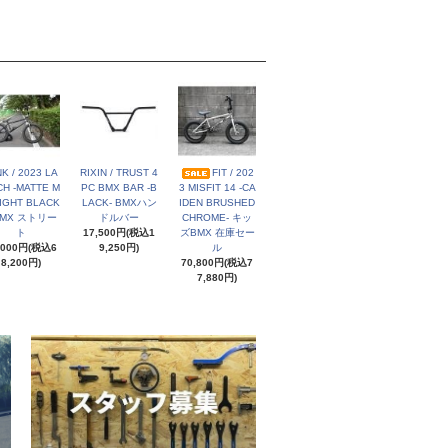
NK / 2023 LA
RIXIN / TRUST 4
FIT / 202
H -MATTE M
PC BMX BAR -B
3 MISFIT 14 -CA
IGHT BLACK
LACK- BMXハン
IDEN BRUSHED
BMX ストリー
ドルバー
CHROME- キッ
ト
17,500円(税込1
ズBMX 在庫セー
,000円(税込6
9,250円)
ル
8,200円)
70,800円(税込7
7,880円)