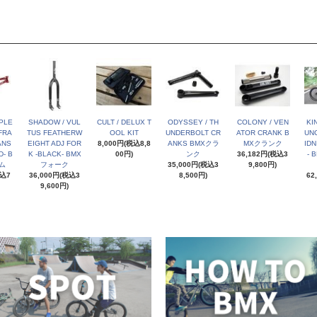
PLE
SHADOW / VUL
CULT / DELUX T
ODYSSEY / TH
COLONY / VEN
KI
FRA
TUS FEATHERW
OOL KIT
UNDERBOLT CR
ATOR CRANK B
UNC
ANS
EIGHT ADJ FOR
8,000円(税込8,8
ANKS BMXクラ
MXクランク
IDN
- B
K -BLACK- BMX
00円)
ンク
36,182円(税込3
- 
ム
フォーク
35,000円(税込3
9,800円)
税込7
36,000円(税込3
8,500円)
62
9,600円)