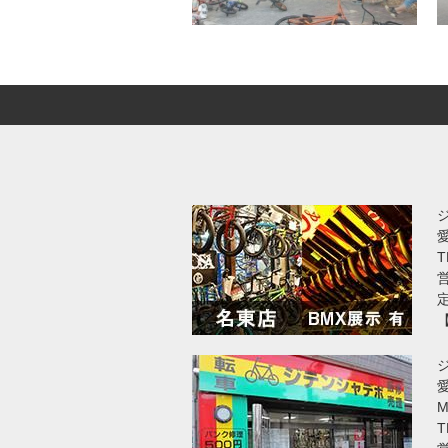
T
営
愛
T