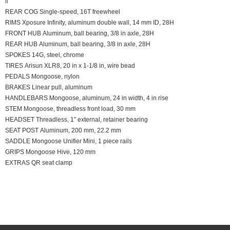
ll
REAR COG Single-speed, 16T freewheel
RIMS Xposure Infinity, aluminum double wall, 14 mm ID, 28H
FRONT HUB Aluminum, ball bearing, 3/8 in axle, 28H
REAR HUB Aluminum, ball bearing, 3/8 in axle, 28H
SPOKES 14G, steel, chrome
TIRES Arisun XLR8, 20 in x 1-1/8 in, wire bead
PEDALS Mongoose, nylon
BRAKES Linear pull, aluminum
HANDLEBARS Mongoose, aluminum, 24 in width, 4 in rise
STEM Mongoose, threadless front load, 30 mm
HEADSET Threadless, 1” external, retainer bearing
SEAT POST Aluminum, 200 mm, 22.2 mm
SADDLE Mongoose Unifier Mini, 1 piece rails
GRIPS Mongoose Hive, 120 mm
EXTRAS QR seat clamp