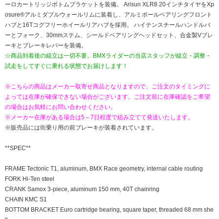
ーロカートリッジボトムブラケットを装備。 Arisun XLR8 20インチタイヤをXp
osure®アルミダブルウォールリムに装着し、アルミボールベアリングフロント
ハブと16Tコグフリーホイールリアハブを採用。 ハイテンスチールハンドルバ
ーとフォーク、30mmステム、シールドベアリングヘッドセット、合金製Vブレ
ーキとブレーキレバーを装備。
☆商品到着後の組立は一切不要。BMXライダーの当店スタッフが組立・調整・
試走をしてすぐに乗れる状態でお届けします！
※こちらの商品はメーカー取寄せ商品となりますので、ご注文のタイミングに
よっては在庫が確保できない場合がございます。ご注文前に在庫確認をご希望
の場合はお気軽にお問い合わせください。
※メーカー在庫がある場合は5～7日程度で組み立てて発送いたします。
※販売品には街乗り用の前ブレーキが装着されています。
**SPEC**
FRAME Tectonic T1, aluminum, BMX Race geometry, internal cable routing
FORK Hi-Ten steel
CRANK Samox 3-piece, aluminum 150 mm, 40T chainring
CHAIN KMC S1
BOTTOM BRACKET Euro cartridge bearing, square taper, threaded 68 mm she