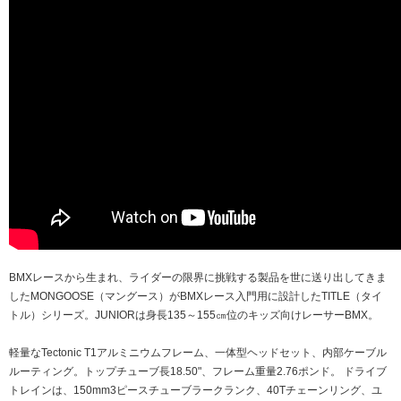
BMXレースから生まれ、ライダーの限界に挑戦する製品を世に送り出してきま
したMONGOOSE（マングース）がBMXレース入門用に設計したTITLE（タイ
トル）シリーズ。JUNIORは身長135～155㎝位のキッズ向けレーサーBMX。
軽量なTectonic T1アルミニウムフレーム、一体型ヘッドセット、内部ケーブル
ルーティング。トップチューブ長18.50"、フレーム重量2.76ポンド。 ドライブ
トレインは、150mm3ピースチューブラークランク、40Tチェーンリング、ユ