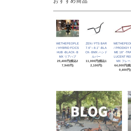
おすすめ商品
WETHEPEOPLE
ZEN / FTS BAR
WETHEPEO
/ HYBRID FC/CS
7.6”～8.1” -BLA
/ PRODIGY 
HUB -BLACK- B
CK- BMX ハンド
ME 18" -TR
MX リアハブ
ルバー
LUCENT RED
25,400円(税込2
11,000円(税込1
MX フレー
7,940円)
2,100円)
64,000円(
0,400円)