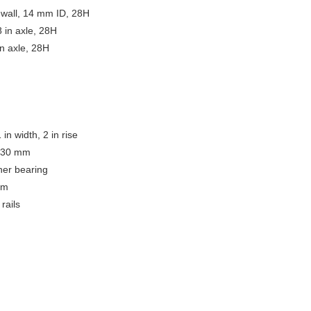
 wall, 14 mm ID, 28H
 in axle, 28H
n axle, 28H
 width, 2 in rise
, 30 mm
ner bearing
mm
rails