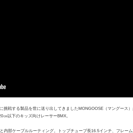
に挑戦する製品を世に送り出してきましたMONGOOSE（マングース）が
20㎝以下のキッズ向けレーサーBMX。
レームと内部ケーブルルーティング。トップチューブ長16.5インチ、フレーム