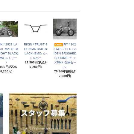
NK / 2023 LA
RIXIN / TRUST 4
FIT / 202
H -MATTE M
PC BMX BAR -B
3 MISFIT 14 -CA
IGHT BLACK
LACK- BMXハン
IDEN BRUSHED
BMX ストリー
ドルバー
CHROME- キッ
ト
17,500円(税込1
ズBMX 在庫セー
,000円(税込6
9,250円)
ル
8,200円)
70,800円(税込7
7,880円)