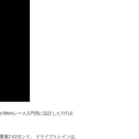
BMXレース入門用に設計したTITLE
重量2.62ポンド。 ドライブトレインは、