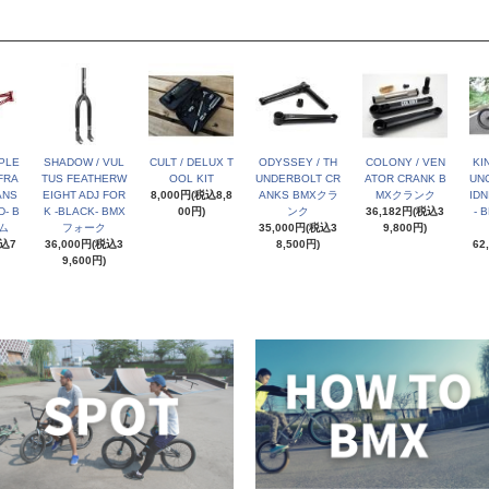
PLE
SHADOW / VUL
CULT / DELUX T
ODYSSEY / TH
COLONY / VEN
KI
FRA
TUS FEATHERW
OOL KIT
UNDERBOLT CR
ATOR CRANK B
UNC
ANS
EIGHT ADJ FOR
8,000円(税込8,8
ANKS BMXクラ
MXクランク
IDN
- B
K -BLACK- BMX
00円)
ンク
36,182円(税込3
- 
ム
フォーク
35,000円(税込3
9,800円)
税込7
36,000円(税込3
8,500円)
62
9,600円)