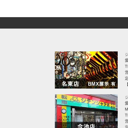
T
営
愛
T
営