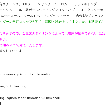
合金クランク、39Tチェーンリング、ユーロカートリッジボトムブラケット
ールリム、アルミ製ボールベアリングフロントハブ、16Tコグフリーホ
、30mmステム、シールドベアリングヘッドセット、合金製Vブレーキ
ライダーの当店スタッフが組立・調整・試走をしてすぐに乗れる状態でお
なりますので、ご注文のタイミングによっては在庫が確保できない場合
さい。
度で組み立てて発送いたします。
着されています。
 geometry, internal cable routing
m, 39T chainring
g, square taper, threaded 68 mm shell
l