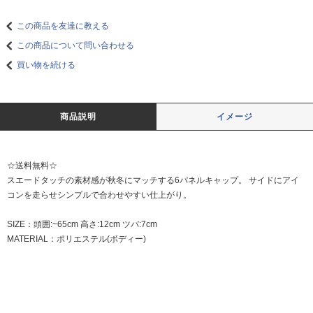
この商品を友達に教える
この商品について問い合わせる
買い物を続ける
商品説明
イメージ
☆送料無料☆
スエードタッチの素材感が秋冬にマッチする6パネルキャップ。 サイドにアイ
コンを走らせシンプルで合わせやすい仕上がり。
SIZE：頭囲:~65cm 高さ:12cm ツバ:7cm
MATERIAL：ポリエステル(ボディー)