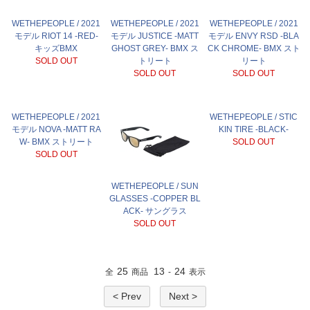
WETHEPEOPLE / 2021
WETHEPEOPLE / 2021
WETHEPEOPLE / 2021
モデル RIOT 14 -RED-
モデル JUSTICE -MATT
モデル ENVY RSD -BLA
キッズBMX
GHOST GREY- BMX ス
CK CHROME- BMX スト
SOLD OUT
トリート
リート
SOLD OUT
SOLD OUT
WETHEPEOPLE / 2021
WETHEPEOPLE / STIC
モデル NOVA -MATT RA
KIN TIRE -BLACK-
W- BMX ストリート
SOLD OUT
SOLD OUT
WETHEPEOPLE / SUN
GLASSES -COPPER BL
ACK- サングラス
SOLD OUT
25
13
24
全
商品
-
表示
< Prev
Next >