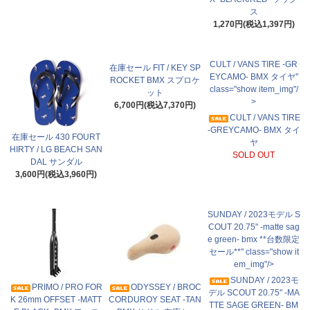
ス
1,270円(税込1,397円)
CULT / VANS TIRE -GR
在庫セール FIT / KEY SP
EYCAMO- BMX タイヤ"
ROCKET BMX スプロケ
class="show item_img"/
ット
>
6,700円(税込7,370円)
CULT / VANS TIRE
-GREYCAMO- BMX タイ
在庫セール 430 FOURT
ヤ
HIRTY / LG BEACH SAN
SOLD OUT
DAL サンダル
3,600円(税込3,960円)
SUNDAY / 2023モデル S
COUT 20.75" -matte sag
e green- bmx **台数限定
セール**" class="show it
em_img"/>
SUNDAY / 2023モ
PRIMO / PRO FOR
ODYSSEY / BROC
デル SCOUT 20.75" -MA
K 26mm OFFSET -MATT
CORDUROY SEAT -TAN
TTE SAGE GREEN- BM