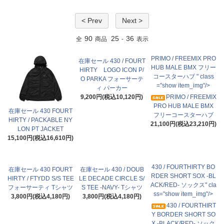
< Prev
Next >
90
25
36
全
商品
-
表示
PRIMO / FREEMIX PRO
在庫セール 430 / FOURT
HUB MALE BMX フリー
HIRTY LOGO ICON P/
コースターハブ " class
O PARKA フォーサーテ
="show item_img"/>
ィ パーカー
9,200円(税込10,120円)
PRIMO / FREEMIX
PRO HUB MALE BMX
在庫セール 430 FOURT
フリーコースターハブ
HIRTY / PACKABLE NY
21,100円(税込23,210円)
LON PT JACKET
15,100円(税込16,610円)
430 / FOURTHIRTY BO
在庫セール 430 FOURT
在庫セール 430 / DOUB
RDER SHORT SOX -BL
HIRTY / FTYDD S/S TEE
LE DECADE CIRCLE S/
ACK/RED- ソックス" cla
フォーサーティ Tシャツ
S TEE -NAVY- Tシャツ
ss="show item_img"/>
3,800円(税込4,180円)
3,800円(税込4,180円)
430 / FOURTHIRT
Y BORDER SHORT SO
X -BLACK/RED- ソック