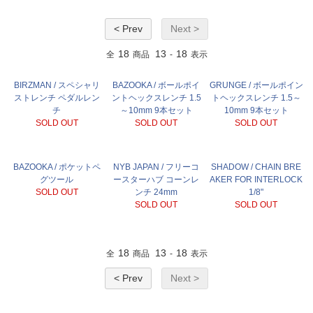
< Prev
Next >
18
13
18
全
商品
-
表示
BIRZMAN / スペシャリ
BAZOOKA / ボールポイ
GRUNGE / ボールポイン
ストレンチ ペダルレン
ントヘックスレンチ 1.5
トヘックスレンチ 1.5～
チ
～10mm 9本セット
10mm 9本セット
SOLD OUT
SOLD OUT
SOLD OUT
BAZOOKA / ポケットペ
NYB JAPAN / フリーコ
SHADOW / CHAIN BRE
グツール
ースターハブ コーンレ
AKER FOR INTERLOCK
SOLD OUT
ンチ 24mm
1/8"
SOLD OUT
SOLD OUT
18
13
18
全
商品
-
表示
< Prev
Next >