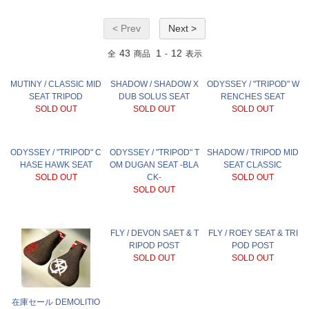
< Prev
Next >
43
1
12
全
商品
-
表示
MUTINY / CLASSIC MID
SHADOW / SHADOW X
ODYSSEY / "TRIPOD" W
SEAT TRIPOD
DUB SOLUS SEAT
RENCHES SEAT
SOLD OUT
SOLD OUT
SOLD OUT
ODYSSEY / "TRIPOD" C
ODYSSEY / "TRIPOD" T
SHADOW / TRIPOD MID
HASE HAWK SEAT
OM DUGAN SEAT -BLA
SEAT CLASSIC
SOLD OUT
CK-
SOLD OUT
SOLD OUT
FLY / DEVON SAET & T
FLY / ROEY SEAT & TRI
RIPOD POST
POD POST
SOLD OUT
SOLD OUT
在庫セール DEMOLITIO