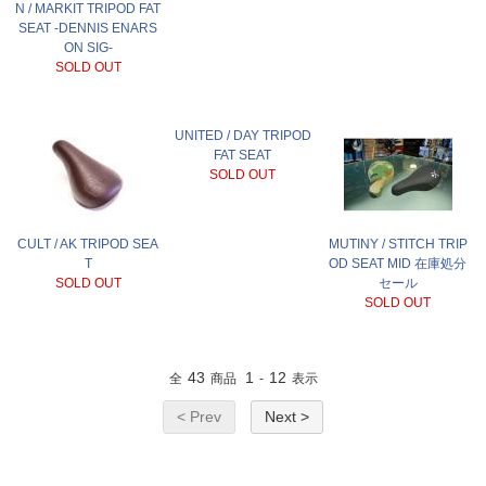
N / MARKIT TRIPOD FAT
SEAT -DENNIS ENARS
ON SIG-
SOLD OUT
UNITED / DAY TRIPOD
FAT SEAT
SOLD OUT
CULT / AK TRIPOD SEA
MUTINY / STITCH TRIP
T
OD SEAT MID 在庫処分
SOLD OUT
セール
SOLD OUT
43
1
12
全
商品
-
表示
< Prev
Next >