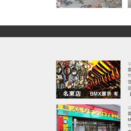
T
営
愛
T