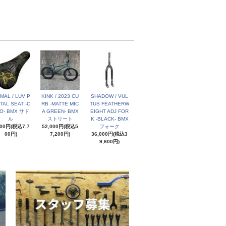
MAL / LUV P
KINK / 2023 CU
SHADOW / VUL
TAL SEAT -C
RB -MATTE MIC
TUS FEATHERW
O- BMX サド
A GREEN- BMX
EIGHT ADJ FOR
ル
ストリート
K -BLACK- BMX
000円(税込7,7
52,000円(税込5
フォーク
00円)
7,200円)
36,000円(税込3
9,600円)