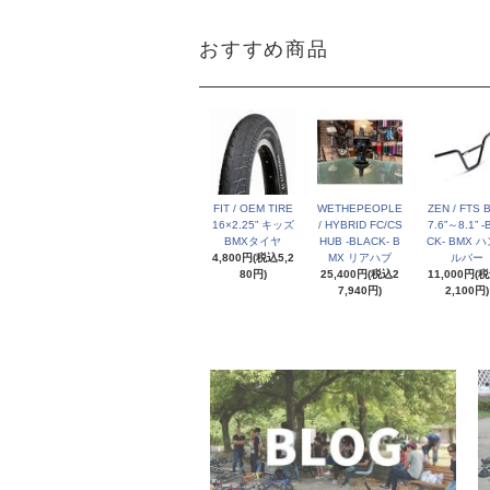
おすすめ商品
FIT / OEM TIRE
WETHEPEOPLE
ZEN / FTS 
16×2.25” キッズ
/ HYBRID FC/CS
7.6”～8.1” -
BMXタイヤ
HUB -BLACK- B
CK- BMX 
4,800円(税込5,2
MX リアハブ
ルバー
80円)
25,400円(税込2
11,000円(
7,940円)
2,100円)