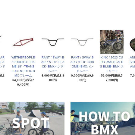
BAR
WETHEPEOPLE
RANT / SWAY B
RANT / SWAY B
KINK / 2023 CU
ANI
BLA
/ PRODIGY FRA
AR 7.5～8” -BLA
AR 7.5～8” -CHR
RB -MATTE ALP
IVO
ハンド
ME 18" -TRANS
CK- BMXハンド
OME- BMXハン
S BLUE- BMX ス
AM
LUCENT RED- B
ルバー
ドルバー
トリート
税込1
MX フレーム
8,000円(税込8,8
9,000円(税込9,9
52,000円(税込5
7,
64,000円(税込7
00円)
00円)
7,200円)
0,400円)