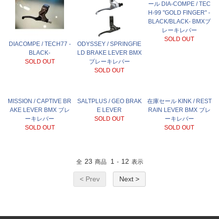
ール DIA-COMPE / TEC
H-99 "GOLD FINGER" -
BLACK/BLACK- BMXブ
レーキレバー
SOLD OUT
DIACOMPE / TECH77 -
ODYSSEY / SPRINGFIE
BLACK-
LD BRAKE LEVER BMX
SOLD OUT
ブレーキレバー
SOLD OUT
MISSION / CAPTIVE BR
SALTPLUS / GEO BRAK
在庫セール KINK / REST
AKE LEVER BMX ブレ
E LEVER
RAIN LEVER BMX ブレ
ーキレバー
SOLD OUT
ーキレバー
SOLD OUT
SOLD OUT
23
1
12
全
商品
-
表示
< Prev
Next >