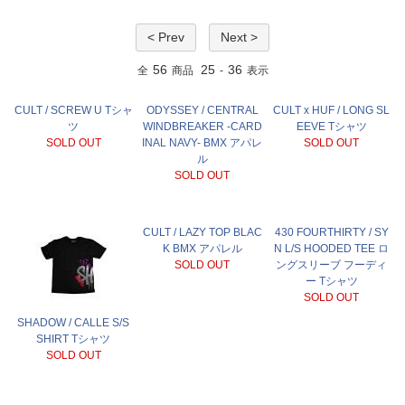
< Prev
Next >
56
25
36
全
商品
-
表示
CULT / SCREW U Tシャ
ODYSSEY / CENTRAL
CULT x HUF / LONG SL
ツ
WINDBREAKER -CARD
EEVE Tシャツ
SOLD OUT
INAL NAVY- BMX アパレ
SOLD OUT
ル
SOLD OUT
CULT / LAZY TOP BLAC
430 FOURTHIRTY / SY
K BMX アパレル
N L/S HOODED TEE ロ
SOLD OUT
ングスリーブ フーディ
ー Tシャツ
SOLD OUT
SHADOW / CALLE S/S
SHIRT Tシャツ
SOLD OUT