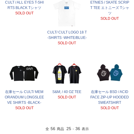
CULT / ALL EYES T-SHI
ETNIES / SKATE SCRIP
RTS BLACK Tシャツ
T TEE エトニーズ Tシャ
SOLD OUT
ツ
SOLD OUT
CULT/ CULT LOGO 18 T
-SHIRTS -WHITE/BLUE-
SOLD OUT
在庫セール CULT/ MEM
S&M; / 40 OZ TEE
在庫セール BSD / ACID
ORANDUM LONGSLEE
SOLD OUT
FACE ZIP-UP HOODED
VE SHIRTS -BLACK-
SWEATSHIRT
SOLD OUT
SOLD OUT
56
25
36
全
商品
-
表示