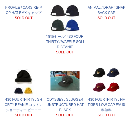
PROFILE / CARS RE-P
ANIMAL / DRAFT SNAP
OP HAT BMX キャップ
BACK CAP
SOLD OUT
SOLD OUT
"在庫セール" 430 FOUR
THIRTY / WAFFLE SOLI
D BEANIE
SOLD OUT
430 FOURTHIRTY / SH
ODYSSEY / SLUGGER
430 FOURTHIRTY / NF
ORTY BEANIE コットン
UNSTRUCTURED HAT
TIGER LOW CAP F/V 送
ショーティー ビーニー
-BLACK-
料無料
SOLD OUT
SOLD OUT
SOLD OUT